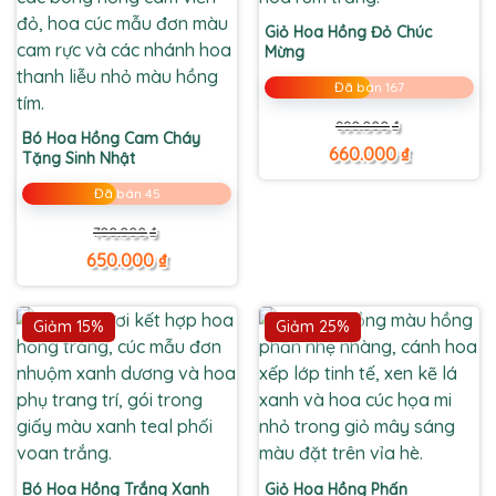
Giỏ Hoa Hồng Đỏ Chúc
Mừng
Đã bán 167
Giá
Giá
880.000
₫
gốc
hiện
Bó Hoa Hồng Cam Cháy
là:
tại
660.000
₫
Tặng Sinh Nhật
880.000 ₫.
là:
660.000 ₫.
Đã bán 45
Giá
Giá
700.000
₫
gốc
hiện
là:
tại
650.000
₫
700.000 ₫.
là:
650.000 ₫.
Giảm 15%
Giảm 25%
Bó Hoa Hồng Trắng Xanh
Giỏ Hoa Hồng Phấn