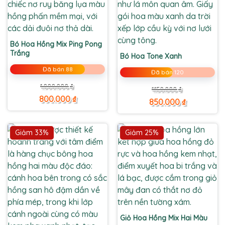
Bó Hoa Hồng Mix Ping Pong
Trắng
Bó Hoa Tone Xanh
Đã bán 88
Đã bán 120
Giá
Giá
1.000.000
₫
Giá
Giá
1.150.000
₫
gốc
hiện
gốc
hiện
là:
tại
800.000
₫
là:
tại
850.000
₫
1.000.000 ₫.
là:
1.150.000 ₫.
là:
800.000 ₫.
850.000 ₫.
Giảm 33%
Giảm 25%
Giỏ Hoa Hồng Mix Hai Màu