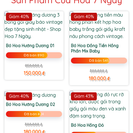
Giảm 40%
Giảm 40%
Bó Hoa Hướng Dương 01
Bó Hoa Đồng Tiền Hồng
Phấn Mix Baby
Đã bán 890
Đã bán 545
Giá
Giá
250.000
₫
gốc
hiện
Giá
Giá
300.000
₫
là:
tại
150.000
₫
gốc
hiện
250.000 ₫.
là:
là:
tại
180.000
₫
150.000 ₫.
300.000 ₫.
là:
180.000 ₫.
Giảm 40%
Giảm 43%
Bó Hoa Hướng Dương 02
Đã bán 424
Giá
Giá
300.000
₫
Bó Hoa Hồng Đỏ
gốc
hiện
là:
tại
180.000
₫