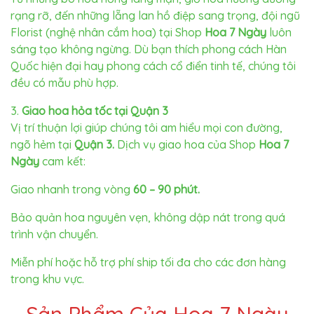
rạng rỡ, đến những lẵng lan hồ điệp sang trọng, đội ngũ
Florist (nghệ nhân cắm hoa) tại Shop
Hoa 7 Ngày
luôn
sáng tạo không ngừng. Dù bạn thích phong cách Hàn
Quốc hiện đại hay phong cách cổ điển tinh tế, chúng tôi
đều có mẫu phù hợp.
3.
Giao hoa hỏa tốc tại Quận 3
Vị trí thuận lợi giúp chúng tôi am hiểu mọi con đường,
ngõ hẻm tại
Quận 3.
Dịch vụ giao hoa của Shop
Hoa 7
Ngày
cam kết:
Giao nhanh trong vòng
60 – 90 phút.
Bảo quản hoa nguyên vẹn, không dập nát trong quá
trình vận chuyển.
Miễn phí hoặc hỗ trợ phí ship tối đa cho các đơn hàng
trong khu vực.
Sản Phẩm Của Hoa 7 Ngày