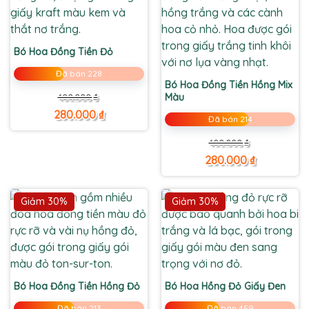
Bó Hoa Đồng Tiền Đỏ
Đã bán 228
Bó Hoa Đồng Tiền Hồng Mix
Giá
Giá
Màu
400.000
₫
gốc
hiện
là:
tại
280.000
₫
Đã bán 214
400.000 ₫.
là:
280.000 ₫.
Giá
Giá
400.000
₫
gốc
hiện
là:
tại
280.000
₫
400.000 ₫.
là:
280.000 ₫.
Giảm 30%
Giảm 30%
Bó Hoa Đồng Tiền Hồng Đỏ
Bó Hoa Hồng Đỏ Giấy Đen
Đã bán 213
Đã bán 459