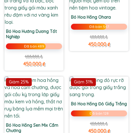
Bó Hoa Hồng Ohara
Đã bán 547
Bó Hoa Hướng Dương Tốt
Giá
Giá
Nghiệp
600.000
₫
gốc
hiện
là:
tại
450.000
₫
Đã bán 489
600.000 ₫.
là:
450.000 ₫.
Giá
Giá
600.000
₫
gốc
hiện
là:
tại
450.000
₫
600.000 ₫.
là:
450.000 ₫.
Giảm 25%
Giảm 31%
Bó Hoa Hồng Đỏ Giấy Trắng
Đã bán 128
Giá
Giá
650.000
₫
Bó Hoa Hồng Sen Mix Cẩm
gốc
hiện
là:
tại
Chướng
450.000
₫