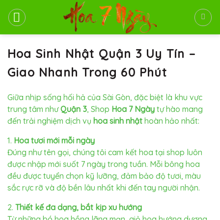
Bỏ
qua
nội
dung
Hoa Sinh Nhật Quận 3 Uy Tín –
Giao Nhanh Trong 60 Phút
Giữa nhịp sống hối hả của Sài Gòn, đặc biệt là khu vực
trung tâm như
Quận 3
, Shop
Hoa 7 Ngày
tự hào mang
đến trải nghiệm dịch vụ
hoa sinh nhật
hoàn hảo nhất:
1.
Hoa tươi mới mỗi ngày
Đúng như tên gọi, chúng tôi cam kết hoa tại shop luôn
được nhập mới suốt 7 ngày trong tuần. Mỗi bông hoa
đều được tuyển chọn kỹ lưỡng, đảm bảo độ tươi, màu
sắc rực rỡ và độ bền lâu nhất khi đến tay người nhận.
2.
Thiết kế đa dạng, bắt kịp xu hướng
Từ những bó hoa hồng lãng mạn, giỏ hoa hướng dương