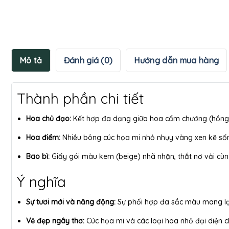
Mô tả
Đánh giá (0)
Hướng dẫn mua hàng
Thành phần chi tiết
Hoa chủ đạo:
Kết hợp đa dạng giữa hoa cẩm chướng (hồng,
Hoa điểm:
Nhiều bông cúc họa mi nhỏ nhụy vàng xen kẽ số
Bao bì:
Giấy gói màu kem (beige) nhã nhặn, thắt nơ vải cùn
Ý nghĩa
Sự tươi mới và năng động:
Sự phối hợp đa sắc màu mang lại 
Vẻ đẹp ngây thơ:
Cúc họa mi và các loại hoa nhỏ đại diện c