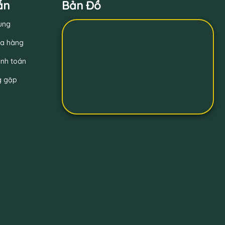
ẫn
Bản Đồ
ung
a hàng
nh toán
g gặp