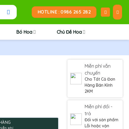
HOTLINE : 0986 265 282
Bó Hoa
Chủ Đề Hoa
Miễn phí vẫn
chuyển
Cho Tất Cả Đơn
Hàng Bán Kính
2KM
Miễn phí đổi -
trả
.
Đối với sản phẩm
 HÀNG
Lỗi hoặc vận