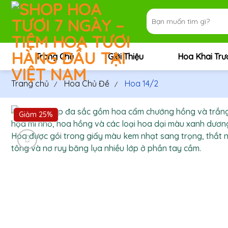
Bỏ
Tìm
qua
kiếm:
nội
dung
Trang Chủ
Giới Thiệu
Hoa Khai Tr
Trang chủ
Hoa Chủ Đề
Hoa 14/2
Giảm 25%