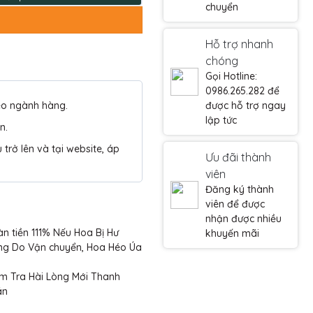
chuyển
Hỗ trợ nhanh
chóng
Gọi Hotline:
0986.265.282 để
eo ngành hàng.
được hỗ trợ ngay
lập tức
n.
trở lên và tại website, áp
Ưu đãi thành
viên
Đăng ký thành
viên để được
nhận được nhiều
n tiền 111% Nếu Hoa Bị Hư
khuyến mãi
ng Do Vận chuyển, Hoa Héo Úa
m Tra Hài Lòng Mới Thanh
án