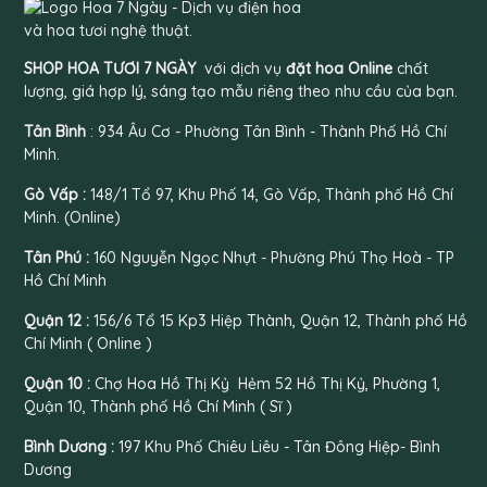
SHOP HOA TƯƠI 7 NGÀY
với dịch vụ
đặt hoa Online
chất
lượng, giá hợp lý, sáng tạo mẫu riêng theo nhu cầu của bạn.
Tân Bình
: 934 Âu Cơ - Phường Tân Bình - Thành Phố Hồ Chí
Minh.
Gò Vấp :
148/1 Tổ 97, Khu Phố 14, Gò Vấp, Thành phố Hồ Chí
Minh. (Online)
Tân Phú :
160 Nguyễn Ngọc Nhựt - Phường Phú Thọ Hoà - TP
Hồ Chí Minh
Quận 12 :
156/6 Tổ 15 Kp3 Hiệp Thành, Quận 12, Thành phố Hồ
Chí Minh ( Online )
Quận 10 :
Chợ Hoa Hồ Thị Kỷ Hẻm 52 Hồ Thị Kỷ, Phường 1,
Quận 10, Thành phố Hồ Chí Minh ( Sĩ )
Bình Dương :
197 Khu Phố Chiêu Liêu - Tân Đông Hiệp- Bình
Dương