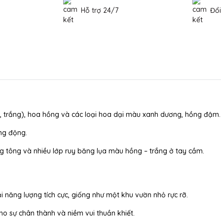
Hỗ trợ 24/7
Đổi
 trắng), hoa hồng và các loại hoa dại màu xanh dương, hồng đậm.
ng động.
g tông và nhiều lớp ruy băng lụa màu hồng – trắng ở tay cầm.
năng lượng tích cực, giống như một khu vườn nhỏ rực rỡ.
ho sự chân thành và niềm vui thuần khiết.