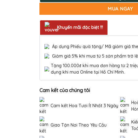
MUA NGAY
Khuyến mãi đặc biệt !!!
Áp dụng Phiếu quà tặng/ Mã giảm giá th
Giảm giá 5% khi mua từ 5 sản phẩm trở lê
Tặng 100.000₫ khi mua đơn hàng từ 2 triệu 
dụng khi mua Online tại Hồ Chí Minh.
Cam kết của chúng tôi
Hoà
Cam kết Hoa Tươi Ít Nhất 3 Ngày
Hỏ
Kiể
Giao Tận Nơi Theo Yêu Cầu
To