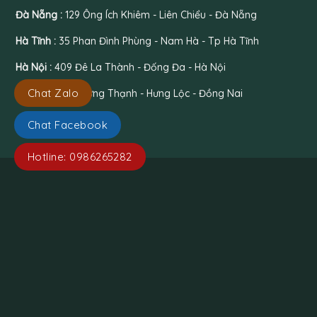
Đà Nẵng :
129 Ông Ích Khiêm - Liên Chiểu - Đà Nẵng
Hà Tĩnh :
35 Phan Đình Phùng - Nam Hà - Tp Hà Tĩnh
Hà Nội :
409 Đê La Thành - Đống Đa - Hà Nội
Chat Zalo
Đồng Nai :
26 Hưng Thạnh - Hưng Lộc - Đồng Nai
Chat Facebook
Hotline: 0986265282