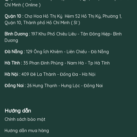
Chí Minh ( Online )
Quận 10 :
Chợ Hoa Hồ Thị Kỷ Hẻm 52 Hồ Thị Kỷ, Phường 1,
Quận 10, Thành phố Hồ Chí Minh ( Sĩ )
Bình Dương :
197 Khu Phố Chiêu Liêu - Tân Đông Hiệp- Bình
Dương
Đà Nẵng :
129 Ông Ích Khiêm - Liên Chiểu - Đà Nẵng
Hà Tĩnh :
35 Phan Đình Phùng - Nam Hà - Tp Hà Tĩnh
Hà Nội :
409 Đê La Thành - Đống Đa - Hà Nội
Đồng Nai :
26 Hưng Thạnh - Hưng Lộc - Đồng Nai
Hướng dẫn
Chính sách bảo mật
Hướng dẫn mua hàng