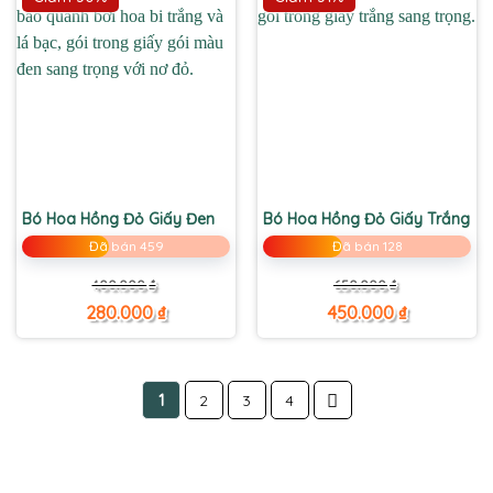
Bó Hoa Hồng Đỏ Giấy Đen
Bó Hoa Hồng Đỏ Giấy Trắng
Đã bán 459
Đã bán 128
Giá
Giá
Giá
Giá
400.000
₫
650.000
₫
gốc
hiện
gốc
hiện
là:
tại
là:
tại
280.000
₫
450.000
₫
400.000 ₫.
là:
650.000 ₫.
là:
280.000 ₫.
450.000 ₫.
1
2
3
4