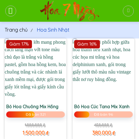
Bỏ
qua
nội
dung
Trang chủ
Hoa Sinh Nhật
Giảm 17%
Giảm 16%
Bó Hoa Chuông Mix Hồng
Bó Hoa Cúc Tana Mix Xanh
Đã bán 321
Đã bán 96
Giá
Giá
Giá
Giá
1.800.000
₫
450.000
₫
gốc
hiện
gốc
hiện
là:
tại
là:
tại
1.500.000
₫
380.000
₫
1.800.000 ₫.
là:
450.000 ₫.
là: