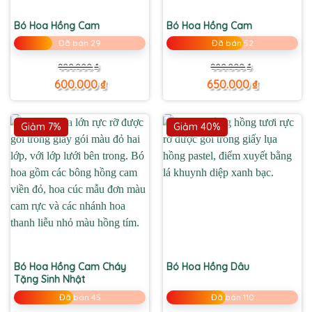
Bó Hoa Hồng Cam
Bó Hoa Hồng Cam
Đã bán 29
Đã bán 52
Giá
Giá
Giá
Giá
800.000
₫
800.000
₫
gốc
hiện
gốc
hiện
là:
tại
là:
tại
600.000
₫
650.000
₫
800.000 ₫.
là:
800.000 ₫.
là:
600.000 ₫.
650.000 ₫.
Giảm 7%
Giảm 40%
Bó Hoa Hồng Cam Cháy
Bó Hoa Hồng Dâu
Tặng Sinh Nhật
Đã bán 45
Đã bán 110