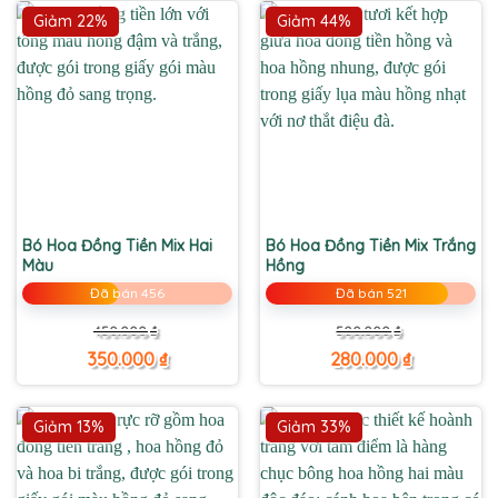
Giảm 22%
Giảm 44%
Bó Hoa Đồng Tiền Mix Hai
Bó Hoa Đồng Tiền Mix Trắng
Màu
Hồng
Đã bán 456
Đã bán 521
Giá
Giá
Giá
Giá
450.000
₫
500.000
₫
gốc
hiện
gốc
hiện
là:
tại
là:
tại
350.000
₫
280.000
₫
450.000 ₫.
là:
500.000 ₫.
là:
350.000 ₫.
280.000 ₫.
Giảm 13%
Giảm 33%