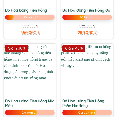
Bó Hoa Đồng Tiền Hồng
Bó Hoa Đồng Tiền Hồng Đỏ
Đã bán 77
Đã bán 213
Giá
Giá
Giá
Giá
500.000
₫
400.000
₫
gốc
hiện
gốc
hiện
là:
tại
là:
tại
350.000
₫
280.000
₫
500.000 ₫.
là:
400.000 ₫.
là:
350.000 ₫.
280.000 ₫.
Giảm 30%
Giảm 40%
Bó Hoa Đồng Tiền Hồng Mix
Bó Hoa Đồng Tiền Hồng
Màu
Phấn Mix Baby
Đã bán 214
Đã bán 545