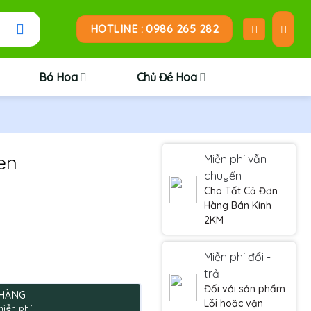
HOTLINE : 0986 265 282
Bó Hoa
Chủ Đề Hoa
en
Miễn phí vẫn
chuyển
Cho Tất Cả Đơn
Hàng Bán Kính
2KM
Miễn phí đổi -
trả
.
Đối với sản phẩm
 HÀNG
Lỗi hoặc vận