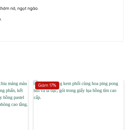
 chớm nở, ngọt ngào.
.
Giảm 17%