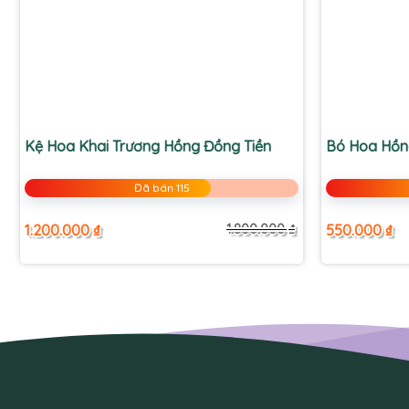
+
+
Kệ Hoa Khai Trương Hồng Đồng Tiền
Bó Hoa Hồn
Đã bán 115
1.200.000
₫
550.000
₫
1.800.000
₫
Giá
Giá
gốc
hiện
là:
tại
1.800.000 ₫.
là:
1.200.000 ₫.