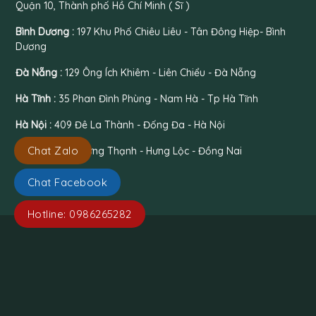
Quận 10, Thành phố Hồ Chí Minh ( Sĩ )
Bình Dương :
197 Khu Phố Chiêu Liêu - Tân Đông Hiệp- Bình
Dương
Đà Nẵng :
129 Ông Ích Khiêm - Liên Chiểu - Đà Nẵng
Hà Tĩnh :
35 Phan Đình Phùng - Nam Hà - Tp Hà Tĩnh
Hà Nội :
409 Đê La Thành - Đống Đa - Hà Nội
Chat Zalo
Đồng Nai :
26 Hưng Thạnh - Hưng Lộc - Đồng Nai
Chat Facebook
Hotline: 0986265282