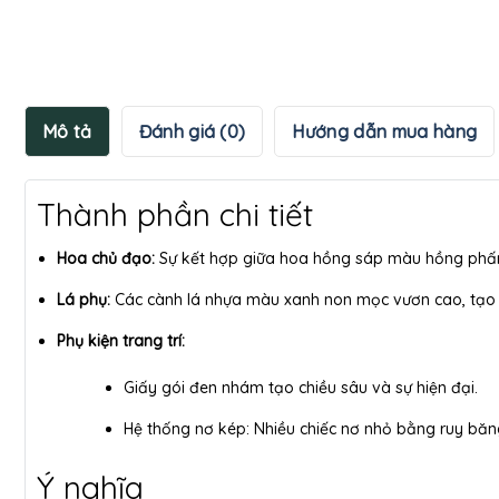
Mô tả
Đánh giá (0)
Hướng dẫn mua hàng
Thành phần chi tiết
Hoa chủ đạo:
Sự kết hợp giữa hoa hồng sáp màu hồng phấ
Lá phụ:
Các cành lá nhựa màu xanh non mọc vươn cao, tạo đ
Phụ kiện trang trí:
Giấy gói đen nhám tạo chiều sâu và sự hiện đại.
Hệ thống nơ kép: Nhiều chiếc nơ nhỏ bằng ruy băn
Ý nghĩa