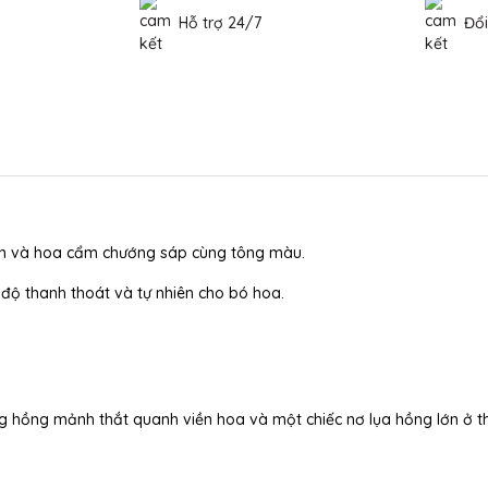
Hỗ trợ 24/7
Đổi
n và hoa cẩm chướng sáp cùng tông màu.
ộ thanh thoát và tự nhiên cho bó hoa.
g hồng mảnh thắt quanh viền hoa và một chiếc nơ lụa hồng lớn ở t