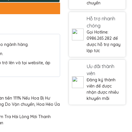
chuyển
Hỗ trợ nhanh
chóng
Gọi Hotline:
0986.265.282 để
eo ngành hàng.
được hỗ trợ ngay
lập tức
n.
trở lên và tại website, áp
Ưu đãi thành
viên
Đăng ký thành
viên để được
nhận được nhiều
n tiền 111% Nếu Hoa Bị Hư
khuyến mãi
ng Do Vận chuyển, Hoa Héo Úa
m Tra Hài Lòng Mới Thanh
án