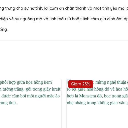
trưng cho sự nữ tính, lời cảm ơn chân thành và một tình yêu mới
ệp về sự ngưỡng mộ và tình mẫu tử hoặc tình cảm gia đình ấm áp
ống.
Giảm 25%