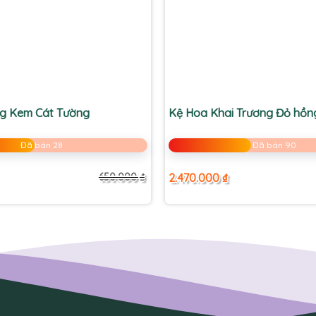
+
g Kem Cát Tường
Kệ Hoa Khai Trương Đỏ hồn
Đã bán 28
Đã bán 90
2.470.000
₫
650.000
₫
Giá
Giá
gốc
hiện
là:
tại
650.000 ₫.
là:
550.000 ₫.