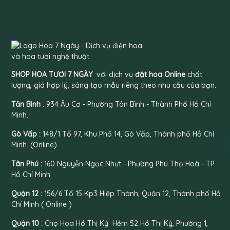
SHOP HOA TƯƠI 7 NGÀY
với dịch vụ
đặt hoa Online
chất
lượng, giá hợp lý, sáng tạo mẫu riêng theo nhu cầu của bạn.
Tân Bình
: 934 Âu Cơ - Phường Tân Bình - Thành Phố Hồ Chí
Minh.
Gò Vấp :
148/1 Tổ 97, Khu Phố 14, Gò Vấp, Thành phố Hồ Chí
Minh. (Online)
Tân Phú :
160 Nguyễn Ngọc Nhựt - Phường Phú Thọ Hoà - TP
Hồ Chí Minh
Quận 12 :
156/6 Tổ 15 Kp3 Hiệp Thành, Quận 12, Thành phố Hồ
Chí Minh ( Online )
Quận 10 :
Chợ Hoa Hồ Thị Kỷ Hẻm 52 Hồ Thị Kỷ, Phường 1,