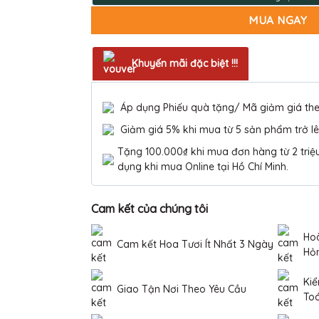
MUA NGAY
Khuyến mãi đặc biệt !!!
Áp dụng Phiếu quà tặng/ Mã giảm giá th
Giảm giá 5% khi mua từ 5 sản phẩm trở lê
Tặng 100.000₫ khi mua đơn hàng từ 2 triệu 
dụng khi mua Online tại Hồ Chí Minh.
Cam kết của chúng tôi
Hoà
Cam kết Hoa Tươi Ít Nhất 3 Ngày
Hỏ
Kiể
Giao Tận Nơi Theo Yêu Cầu
To