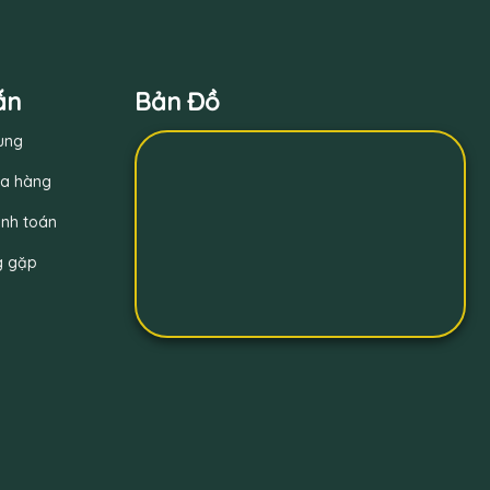
ẫn
Bản Đồ
ung
a hàng
nh toán
g gặp