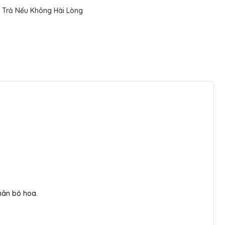
 Trả Nếu Không Hài Lòng
hân bó hoa.