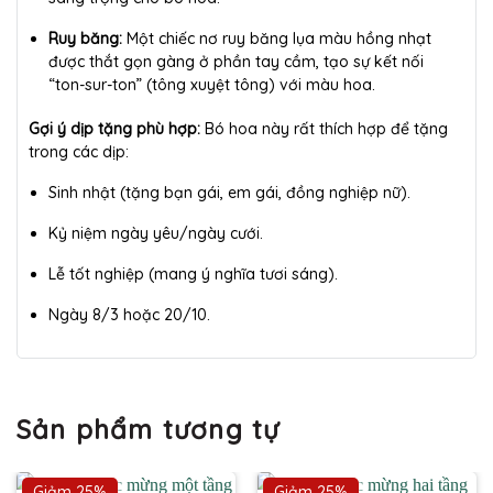
Ruy băng:
Một chiếc nơ ruy băng lụa màu hồng nhạt
được thắt gọn gàng ở phần tay cầm, tạo sự kết nối
“ton-sur-ton” (tông xuyệt tông) với màu hoa.
Gợi ý dịp tặng phù hợp:
Bó hoa này rất thích hợp để tặng
trong các dịp:
Sinh nhật (tặng bạn gái, em gái, đồng nghiệp nữ).
Kỷ niệm ngày yêu/ngày cưới.
Lễ tốt nghiệp (mang ý nghĩa tươi sáng).
Ngày 8/3 hoặc 20/10.
Sản phẩm tương tự
Giảm 25%
Giảm 25%