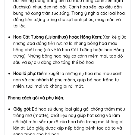
bó. Những bông đồng tiền có màu hồng cánh sen đậm
(fuchsia), nhụy đen nổi bật. Cánh hoa xếp lớp đều đặn,
bung nở căng tràn sức sống. Trong ý nghĩa các loài hoa,
đồng tiền tượng trưng cho sự hạnh phúc, may mắn và
tài lộc.
Hoa Cát Tường (Lisianthus) hoặc Hồng Kem:
Xen kẽ giữa
những đóa đồng tiền rực rỡ là những bông hoa màu
hồng phớt nhẹ (có vẻ là hoa Cát Tường hoặc hoa Hồng
trứng). Những bông hoa này có cánh mềm mại, tạo độ
sâu và sự dịu dàng cho tổng thể bó hoa.
Hoa lá phụ:
Điểm xuyết là những nụ hoa nhỏ màu xanh
non và các nhánh lá phụ mảnh, giúp bó hoa trông tự
nhiên, tươi mới và không bị rối mắt.
Phong cách gói và phụ kiện:
Giấy gói:
Bó hoa sử dụng loại giấy gói chống thấm màu
trắng mờ (matte), chất liệu này giúp hắt sáng và làm
nổi bật màu sắc rực rỡ của hoa bên trong mà không bị
lấn át. Lớp giấy được xếp nếp bồng bềnh tạo độ to và
sang trọng cho bó hoa.