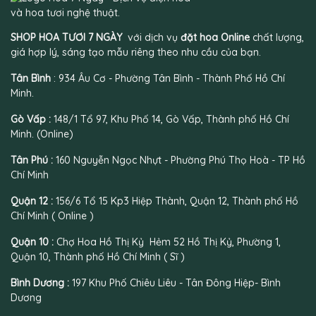
SHOP HOA TƯƠI 7 NGÀY
với dịch vụ
đặt hoa Online
chất lượng,
giá hợp lý, sáng tạo mẫu riêng theo nhu cầu của bạn.
Tân Bình
: 934 Âu Cơ - Phường Tân Bình - Thành Phố Hồ Chí
Minh.
Gò Vấp :
148/1 Tổ 97, Khu Phố 14, Gò Vấp, Thành phố Hồ Chí
Minh. (Online)
Tân Phú :
160 Nguyễn Ngọc Nhựt - Phường Phú Thọ Hoà - TP Hồ
Chí Minh
Quận 12 :
156/6 Tổ 15 Kp3 Hiệp Thành, Quận 12, Thành phố Hồ
Chí Minh ( Online )
Quận 10 :
Chợ Hoa Hồ Thị Kỷ Hẻm 52 Hồ Thị Kỷ, Phường 1,
Quận 10, Thành phố Hồ Chí Minh ( Sĩ )
Bình Dương :
197 Khu Phố Chiêu Liêu - Tân Đông Hiệp- Bình
Dương