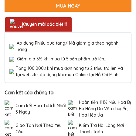
MUA NGAY
Khuyến mãi đặc biệt !!!
Áp dụng Phiếu quà tặng/ Mã giảm giá theo ngành
hàng.
Giảm giá 5% khi mua từ 5 sản phẩm trở lên.
Tặng 100.000₫ khi mua đơn hàng từ 2 triệu trở lên và
tại website, áp dụng khi mua Online tại Hồ Chí Minh.
Cam kết của chúng tôi
Hoàn tiền 111% Nếu Hoa Bị
Cam kết Hoa Tươi Ít Nhất
Hư Hỏng Do Vận chuyển,
3 Ngày
Hoa Héo Úa
Giao Tận Nơi Theo Yêu
Kiểm Tra Hài Lòng Mới
Cầu
Thanh Toán