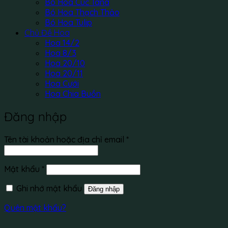
Bó Hoa Cúc Tana
Bó Hoa Thạch Thảo
Bó Hoa Tulip
Chủ Đề Hoa
Hoa 14/2
Hoa 8/3
Hoa 20/10
Hoa 20/11
Hoa Cưới
Hoa Chia Buồn
Đăng nhập
Bắt
Tên tài khoản hoặc địa chỉ email
*
buộc
Bắt
Mật khẩu
*
buộc
Ghi nhớ mật khẩu
Đăng nhập
Quên mật khẩu?