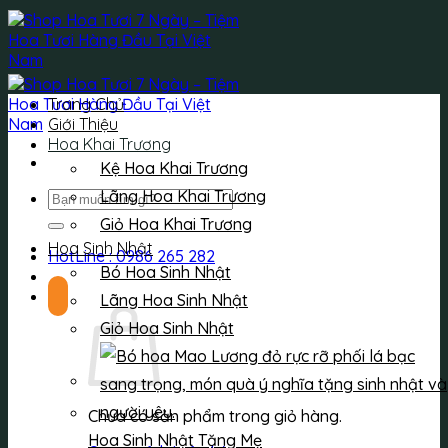
Bỏ
qua
nội
dung
Trang Chủ
Giới Thiệu
Hoa Khai Trương
Kệ Hoa Khai Trương
Lãng Hoa Khai Trương
Tìm
kiếm:
Giỏ Hoa Khai Trương
Hoa Sinh Nhật
HotLine : 0986 265 282
Bó Hoa Sinh Nhật
Lãng Hoa Sinh Nhật
Giỏ Hoa Sinh Nhật
Chưa có sản phẩm trong giỏ hàng.
Hoa Sinh Nhật Tặng Mẹ