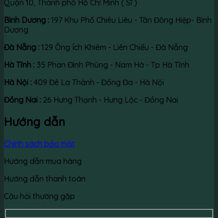
Quận 10, Thành phố Hồ Chí Minh ( Sĩ )
Bình Dương :
197 Khu Phố Chiêu Liêu - Tân Đông Hiệp- Bình
Dương
Đà Nẵng :
129 Ông Ích Khiêm - Liên Chiểu - Đà Nẵng
Hà Tĩnh :
35 Phan Đình Phùng - Nam Hà - Tp Hà Tĩnh
Hà Nội :
409 Đê La Thành - Đống Đa - Hà Nội
Đồng Nai :
26 Hưng Thạnh - Hưng Lộc - Đồng Nai
Hướng dẫn
Chính sách bảo mật
Hướng dẫn mua hàng
Hướng dẫn thanh toán
Câu hỏi thường gặp