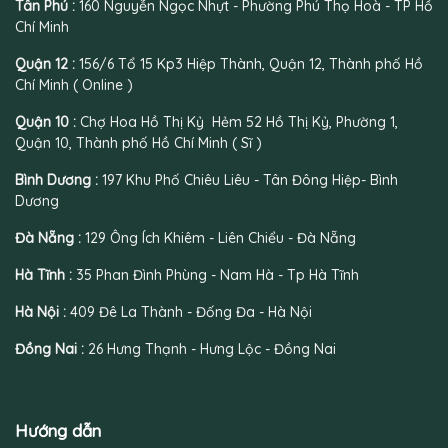
Tân Phú :
160 Nguyễn Ngọc Nhựt - Phường Phú Thọ Hoà - TP Hồ
Chí Minh
Quận 12 :
156/6 Tổ 15 Kp3 Hiệp Thành, Quận 12, Thành phố Hồ
Chí Minh ( Online )
Quận 10 :
Chợ Hoa Hồ Thị Kỷ Hẻm 52 Hồ Thị Kỷ, Phường 1,
Quận 10, Thành phố Hồ Chí Minh ( Sĩ )
Bình Dương :
197 Khu Phố Chiêu Liêu - Tân Đông Hiệp- Bình
Dương
Đà Nẵng :
129 Ông Ích Khiêm - Liên Chiểu - Đà Nẵng
Hà Tĩnh :
35 Phan Đình Phùng - Nam Hà - Tp Hà Tĩnh
Hà Nội :
409 Đê La Thành - Đống Đa - Hà Nội
Đồng Nai :
26 Hưng Thạnh - Hưng Lộc - Đồng Nai
Hướng dẫn