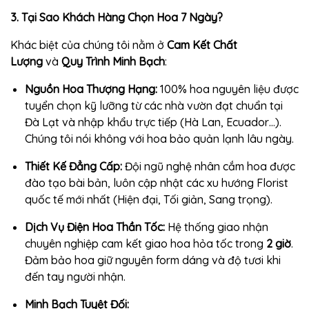
3. Tại Sao Khách Hàng Chọn Hoa 7 Ngày?
Khác biệt của chúng tôi nằm ở
Cam Kết Chất
Lượng
và
Quy Trình Minh Bạch
:
Nguồn Hoa Thượng Hạng:
100% hoa nguyên liệu được
tuyển chọn kỹ lưỡng từ các nhà vườn đạt chuẩn tại
Đà Lạt và nhập khẩu trực tiếp (Hà Lan, Ecuador…).
Chúng tôi nói không với hoa bảo quản lạnh lâu ngày.
Thiết Kế Đẳng Cấp:
Đội ngũ nghệ nhân cắm hoa được
đào tạo bài bản, luôn cập nhật các xu hướng Florist
quốc tế mới nhất (Hiện đại, Tối giản, Sang trọng).
Dịch Vụ Điện Hoa Thần Tốc:
Hệ thống giao nhận
chuyên nghiệp cam kết giao hoa hỏa tốc trong
2 giờ
.
Đảm bảo hoa giữ nguyên form dáng và độ tươi khi
đến tay người nhận.
Minh Bạch Tuyệt Đối: