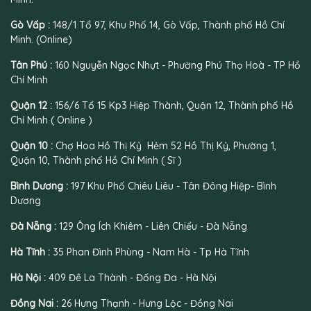
Gò Vấp :
148/1 Tổ 97, Khu Phố 14, Gò Vấp, Thành phố Hồ Chí
Minh. (Online)
Tân Phú :
160 Nguyễn Ngọc Nhựt - Phường Phú Thọ Hoà - TP Hồ
Chí Minh
Quận 12 :
156/6 Tổ 15 Kp3 Hiệp Thành, Quận 12, Thành phố Hồ
Chí Minh ( Online )
Quận 10 :
Chợ Hoa Hồ Thị Kỷ Hẻm 52 Hồ Thị Kỷ, Phường 1,
Quận 10, Thành phố Hồ Chí Minh ( Sĩ )
Bình Dương :
197 Khu Phố Chiêu Liêu - Tân Đông Hiệp- Bình
Dương
Đà Nẵng :
129 Ông Ích Khiêm - Liên Chiểu - Đà Nẵng
Hà Tĩnh :
35 Phan Đình Phùng - Nam Hà - Tp Hà Tĩnh
Hà Nội :
409 Đê La Thành - Đống Đa - Hà Nội
Đồng Nai :
26 Hưng Thạnh - Hưng Lộc - Đồng Nai