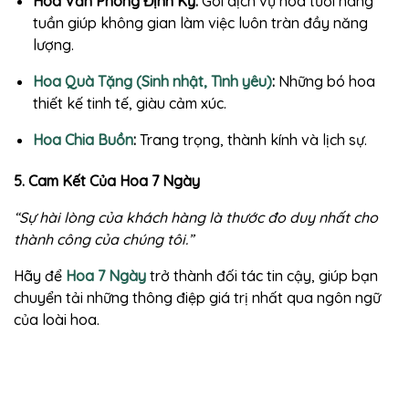
Hoa Văn Phòng Định Kỳ:
Gói dịch vụ hoa tươi hàng
tuần giúp không gian làm việc luôn tràn đầy năng
lượng.
Hoa Quà Tặng (Sinh nhật, Tình yêu)
:
Những bó hoa
thiết kế tinh tế, giàu cảm xúc.
Hoa Chia Buồn
:
Trang trọng, thành kính và lịch sự.
5. Cam Kết Của Hoa 7 Ngày
“Sự hài lòng của khách hàng là thước đo duy nhất cho
thành công của chúng tôi.”
Hãy để
Hoa 7 Ngày
trở thành đối tác tin cậy, giúp bạn
chuyển tải những thông điệp giá trị nhất qua ngôn ngữ
của loài hoa.