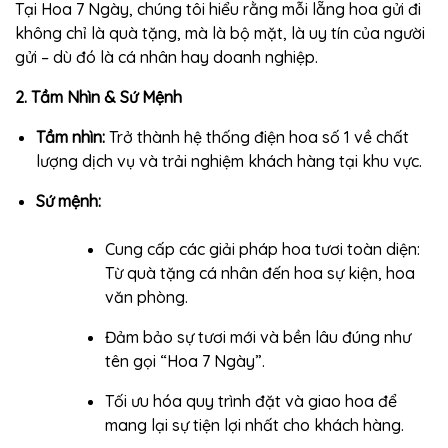
Tại Hoa 7 Ngày, chúng tôi hiểu rằng mỗi lẵng hoa gửi đi
không chỉ là quà tặng, mà là bộ mặt, là uy tín của người
gửi – dù đó là cá nhân hay doanh nghiệp.
2. Tầm Nhìn & Sứ Mệnh
Tầm nhìn:
Trở thành hệ thống điện hoa số 1 về chất
lượng dịch vụ và trải nghiệm khách hàng tại khu vực.
Sứ mệnh:
Cung cấp các giải pháp hoa tươi toàn diện:
Từ quà tặng cá nhân đến hoa sự kiện, hoa
văn phòng.
Đảm bảo sự tươi mới và bền lâu đúng như
tên gọi “Hoa 7 Ngày”.
Tối ưu hóa quy trình đặt và giao hoa để
mang lại sự tiện lợi nhất cho khách hàng.