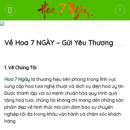
Bỏ
qua
nội
dung
Về Hoa 7 NGÀY – Gửi Yêu Thương
1. Về Chúng Tôi
Hoa 7 Ngày
là thương hiệu tiên phong trong lĩnh vực
cung cấp hoa tươi nghệ thuật và dịch vụ điện hoa uy tín.
Được thành lập với sứ mệnh chuẩn hóa quy trình quà
tặng hoa tươi, chúng tôi không chỉ mang đến những sản
phẩm đẹp về hình thức mà còn đảm bảo sự chuyên
nghiệp tối đa trong khâu vận hành và chăm sóc khách
hàng.