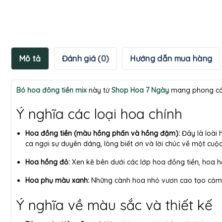
Mô tả
Đánh giá (0)
Hướng dẫn mua hàng
Bó hoa đông tiền mix
này từ
Shop Hoa 7 Ngày
mang phong cách
Ý nghĩa các loại hoa chính
Hoa đồng tiền (màu hồng phấn và hồng đậm):
Đây là loài 
ca ngợi sự duyên dáng, lòng biết ơn và lời chúc về một cuộ
Hoa hồng đỏ:
Xen kẽ bên dưới các lớp hoa đồng tiền, hoa 
Hoa phụ màu xanh:
Những cành hoa nhỏ vươn cao tạo cảm gi
Ý nghĩa về màu sắc và thiết kế