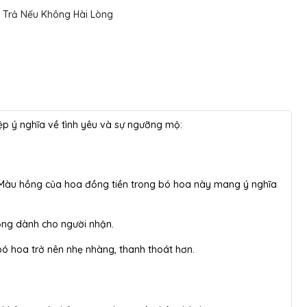
 Trả Nếu Không Hài Lòng
ệp ý nghĩa về tình yêu và sự ngưỡng mộ:
g. Màu hồng của hoa đồng tiền trong bó hoa này mang ý nghĩa
ọng dành cho người nhận.
bó hoa trở nên nhẹ nhàng, thanh thoát hơn.