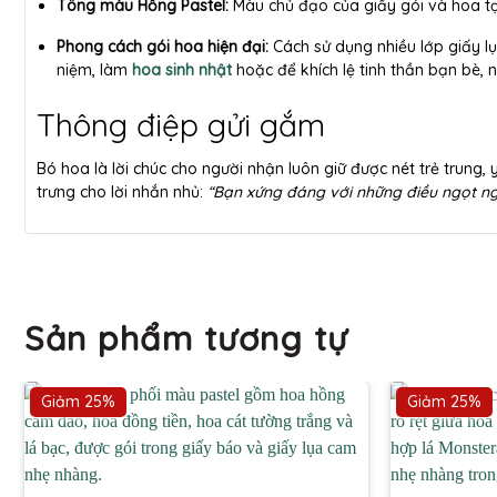
Tông màu Hồng Pastel:
Màu chủ đạo của giấy gói và hoa tạ
Phong cách gói hoa hiện đại:
Cách sử dụng nhiều lớp giấy lụ
niệm, làm
hoa sinh nhật
hoặc để khích lệ tinh thần bạn bè, n
Thông điệp gửi gắm
Bó hoa là lời chúc cho người nhận luôn giữ được nét trẻ trun
trưng cho lời nhắn nhủ:
“Bạn xứng đáng với những điều ngọt ng
Sản phẩm tương tự
Giảm 25%
Giảm 25%