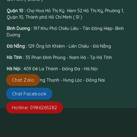
Quận 10 :
Chợ Hoa Hồ Thị Kỷ Hẻm 52 Hồ Thị Kỷ, Phường 1,
Quận 10, Thành phố Hồ Chí Minh ( Sĩ )
Bình Dương :
197 Khu Phố Chiêu Liêu - Tân Đông Hiệp- Bình
Dương
Đà Nẵng :
129 Ông Ích Khiêm - Liên Chiểu - Đà Nẵng
Hà Tĩnh :
35 Phan Đình Phùng - Nam Hà - Tp Hà Tĩnh
Hà Nội :
409 Đê La Thành - Đống Đa - Hà Nội
Chat Zalo
Đồng Nai :
26 Hưng Thạnh - Hưng Lộc - Đồng Nai
Chat Facebook
Hotline: 0986265282