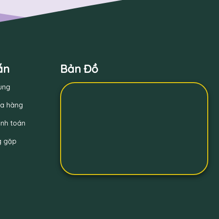
ẫn
Bản Đồ
ung
a hàng
nh toán
g gặp