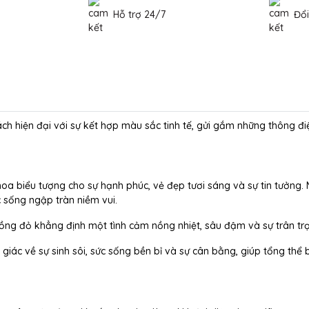
Hỗ trợ 24/7
Đổi
 hiện đại với sự kết hợp màu sắc tinh tế, gửi gắm những thông đi
hoa biểu tượng cho sự hạnh phúc, vẻ đẹp tươi sáng và sự tin tưởn
c sống ngập tràn niềm vui.
hồng đỏ khẳng định một tình cảm nồng nhiệt, sâu đậm và sự trân tr
ác về sự sinh sôi, sức sống bền bỉ và sự cân bằng, giúp tổng thể 