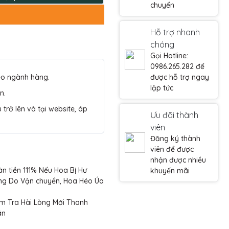
chuyển
Hỗ trợ nhanh
chóng
Gọi Hotline:
0986.265.282 để
eo ngành hàng.
được hỗ trợ ngay
lập tức
n.
trở lên và tại website, áp
Ưu đãi thành
viên
Đăng ký thành
viên để được
nhận được nhiều
n tiền 111% Nếu Hoa Bị Hư
khuyến mãi
ng Do Vận chuyển, Hoa Héo Úa
m Tra Hài Lòng Mới Thanh
án