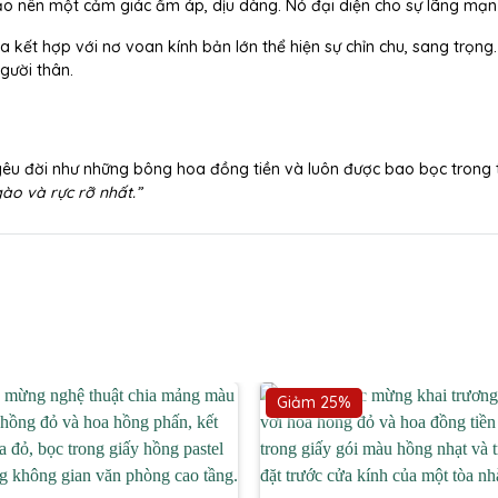
o nên một cảm giác ấm áp, dịu dàng. Nó đại diện cho sự lãng mạn
a kết hợp với nơ voan kính bản lớn thể hiện sự chỉn chu, sang trọng
gười thân.
g, yêu đời như những bông hoa đồng tiền và luôn được bao bọc tro
ào và rực rỡ nhất.”
Giảm 25%