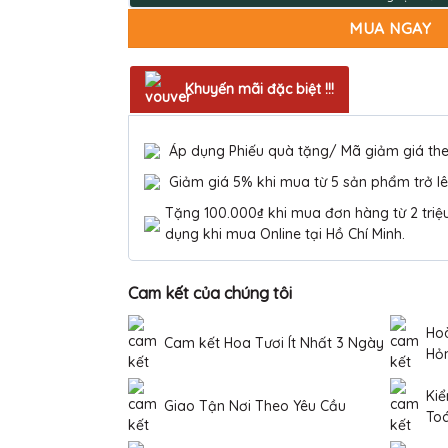
MUA NGAY
Khuyến mãi đặc biệt !!!
Áp dụng Phiếu quà tặng/ Mã giảm giá th
Giảm giá 5% khi mua từ 5 sản phẩm trở lê
Tặng 100.000₫ khi mua đơn hàng từ 2 triệu 
dụng khi mua Online tại Hồ Chí Minh.
Cam kết của chúng tôi
Hoà
Cam kết Hoa Tươi Ít Nhất 3 Ngày
Hỏ
Kiể
Giao Tận Nơi Theo Yêu Cầu
To