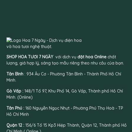
SHOP HOA TƯƠI 7 NGÀY
với dịch vụ
đặt hoa Online
chất
lượng, giá hợp lý, sáng tạo mẫu riêng theo nhu cầu của bạn.
Tân Bình
: 934 Âu Cơ - Phường Tân Bình - Thành Phố Hồ Chí
Minh.
Gò Vấp :
148/1 Tổ 97, Khu Phố 14, Gò Vấp, Thành phố Hồ Chí
Minh. (Online)
Tân Phú :
160 Nguyễn Ngọc Nhựt - Phường Phú Thọ Hoà - TP
Hồ Chí Minh
Quận 12 :
156/6 Tổ 15 Kp3 Hiệp Thành, Quận 12, Thành phố Hồ
Chí Minh ( Online )