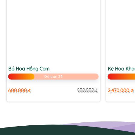
+
+
Bó Hoa Hồng Cam
Kệ Hoa Khai
Đã bán 29
600.000
₫
2.470.000
₫
800.000
₫
Giá
Giá
gốc
hiện
là:
tại
800.000 ₫.
là:
600.000 ₫.