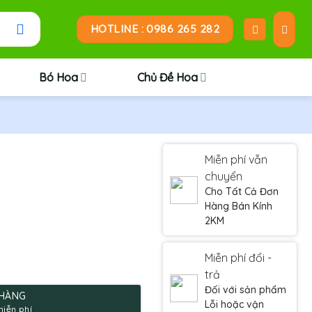
HOTLINE : 0986 265 282
Bó Hoa
Chủ Đề Hoa
Miễn phí vẫn
chuyển
Cho Tất Cả Đơn
Hàng Bán Kính
2KM
Miễn phí đổi -
trả
.
Đối với sản phẩm
 HÀNG
Lỗi hoặc vận