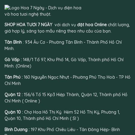
SHOP HOA TƯƠI 7 NGÀY
với dịch vụ
đặt hoa Online
chất lượng,
giá hợp lý, sáng tạo mẫu riêng theo nhu cầu của bạn.
Tân Bình
: 934 Âu Cơ - Phường Tân Bình - Thành Phố Hồ Chí
Minh.
Gò Vấp :
148/1 Tổ 97, Khu Phố 14, Gò Vấp, Thành phố Hồ Chí
Minh. (Online)
Tân Phú :
160 Nguyễn Ngọc Nhựt - Phường Phú Thọ Hoà - TP Hồ
Chí Minh
Quận 12 :
156/6 Tổ 15 Kp3 Hiệp Thành, Quận 12, Thành phố Hồ
Chí Minh ( Online )
Quận 10 :
Chợ Hoa Hồ Thị Kỷ Hẻm 52 Hồ Thị Kỷ, Phường 1,
Quận 10, Thành phố Hồ Chí Minh ( Sĩ )
Bình Dương :
197 Khu Phố Chiêu Liêu - Tân Đông Hiệp- Bình