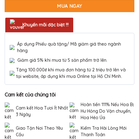
MUA NGAY
Khuyến mãi đặc biệt !!!
Áp dụng Phiếu quà tặng/ Mã giảm giá theo ngành
hàng.
Giảm giá 5% khi mua từ 5 sản phẩm trở lên.
Tặng 100.000₫ khi mua đơn hàng từ 2 triệu trở lên và
tại website, áp dụng khi mua Online tại Hồ Chí Minh.
Cam kết của chúng tôi
Hoàn tiền 111% Nếu Hoa Bị
Cam kết Hoa Tươi Ít Nhất
Hư Hỏng Do Vận chuyển,
3 Ngày
Hoa Héo Úa
Giao Tận Nơi Theo Yêu
Kiểm Tra Hài Lòng Mới
Cầu
Thanh Toán