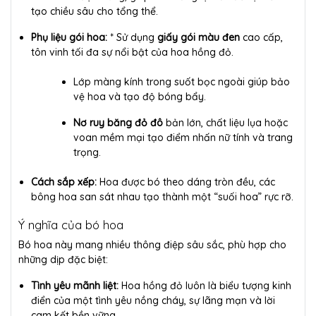
tạo chiều sâu cho tổng thể.
Phụ liệu gói hoa:
* Sử dụng
giấy gói màu đen
cao cấp,
tôn vinh tối đa sự nổi bật của hoa hồng đỏ.
Lớp màng kính trong suốt bọc ngoài giúp bảo
vệ hoa và tạo độ bóng bẩy.
Nơ ruy băng đỏ đô
bản lớn, chất liệu lụa hoặc
voan mềm mại tạo điểm nhấn nữ tính và trang
trọng.
Cách sắp xếp:
Hoa được bó theo dáng tròn đều, các
bông hoa san sát nhau tạo thành một “suối hoa” rực rỡ.
Ý nghĩa của bó hoa
Bó hoa này mang nhiều thông điệp sâu sắc, phù hợp cho
những dịp đặc biệt:
Tình yêu mãnh liệt:
Hoa hồng đỏ luôn là biểu tượng kinh
điển của một tình yêu nồng cháy, sự lãng mạn và lời
cam kết bền vững.