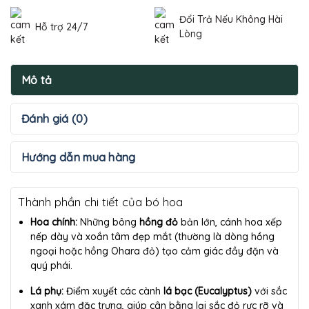
Đổi Trả Nếu Không Hài
Hỗ trợ 24/7
Lòng
Mô tả
Đánh giá (0)
Hướng dẫn mua hàng
Thành phần chi tiết của bó hoa
Hoa chính:
Những bông
hồng đỏ
bản lớn, cánh hoa xếp
nếp dày và xoắn tâm đẹp mắt (thường là dòng hồng
ngoại hoặc hồng Ohara đỏ) tạo cảm giác đầy đặn và
quý phái.
Lá phụ:
Điểm xuyết các cành
lá bạc (Eucalyptus)
với sắc
xanh xám đặc trưng, giúp cân bằng lại sắc đỏ rực rỡ và