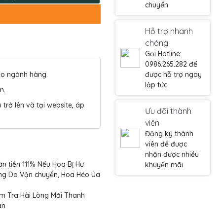
chuyển
Hỗ trợ nhanh
chóng
Gọi Hotline:
0986.265.282 để
eo ngành hàng.
được hỗ trợ ngay
lập tức
n.
trở lên và tại website, áp
Ưu đãi thành
viên
Đăng ký thành
viên để được
nhận được nhiều
n tiền 111% Nếu Hoa Bị Hư
khuyến mãi
ng Do Vận chuyển, Hoa Héo Úa
m Tra Hài Lòng Mới Thanh
án