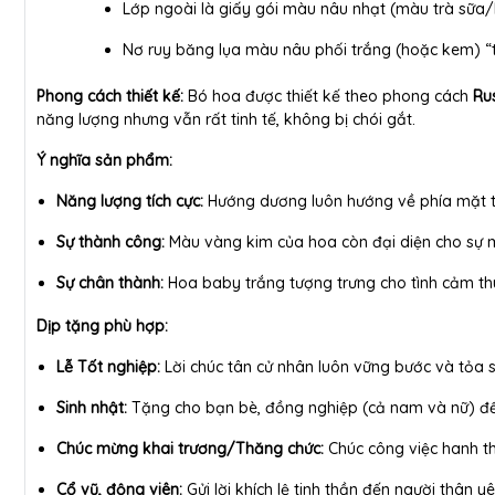
Lớp ngoài là giấy gói màu nâu nhạt (màu trà sữa
Nơ ruy băng lụa màu nâu phối trắng (hoặc kem) “to
Phong cách thiết kế:
Bó hoa được thiết kế theo phong cách
Rus
năng lượng nhưng vẫn rất tinh tế, không bị chói gắt.
Ý nghĩa sản phẩm:
Năng lượng tích cực:
Hướng dương luôn hướng về phía mặt trờ
Sự thành công:
Màu vàng kim của hoa còn đại diện cho sự m
Sự chân thành:
Hoa baby trắng tượng trưng cho tình cảm th
Dịp tặng phù hợp:
Lễ Tốt nghiệp:
Lời chúc tân cử nhân luôn vững bước và tỏa s
Sinh nhật:
Tặng cho bạn bè, đồng nghiệp (cả nam và nữ) để 
Chúc mừng khai trương/Thăng chức:
Chúc công việc hanh th
Cổ vũ, động viên:
Gửi lời khích lệ tinh thần đến người thân yê