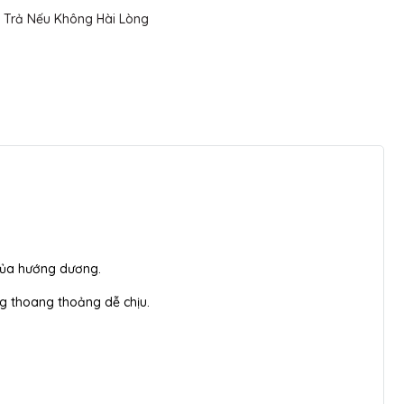
 Trả Nếu Không Hài Lòng
của hướng dương.
ng thoang thoảng dễ chịu.