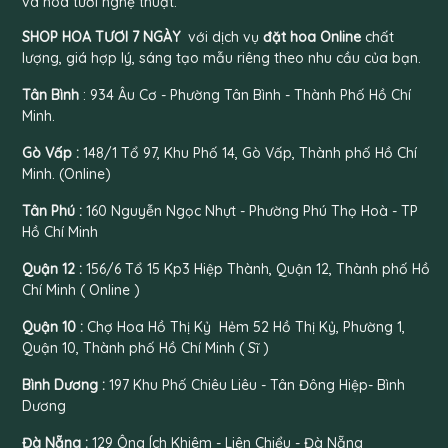
SHOP HOA TƯƠI 7 NGÀY
với dịch vụ
đặt hoa Online
chất
lượng, giá hợp lý, sáng tạo mẫu riêng theo nhu cầu của bạn.
Tân Bình
: 934 Âu Cơ - Phường Tân Bình - Thành Phố Hồ Chí
Minh.
Gò Vấp :
148/1 Tổ 97, Khu Phố 14, Gò Vấp, Thành phố Hồ Chí
Minh. (Online)
Tân Phú :
160 Nguyễn Ngọc Nhựt - Phường Phú Thọ Hoà - TP
Hồ Chí Minh
Quận 12 :
156/6 Tổ 15 Kp3 Hiệp Thành, Quận 12, Thành phố Hồ
Chí Minh ( Online )
Quận 10 :
Chợ Hoa Hồ Thị Kỷ Hẻm 52 Hồ Thị Kỷ, Phường 1,
Quận 10, Thành phố Hồ Chí Minh ( Sĩ )
Bình Dương :
197 Khu Phố Chiêu Liêu - Tân Đông Hiệp- Bình
Dương
Đà Nẵng :
129 Ông Ích Khiêm - Liên Chiểu - Đà Nẵng