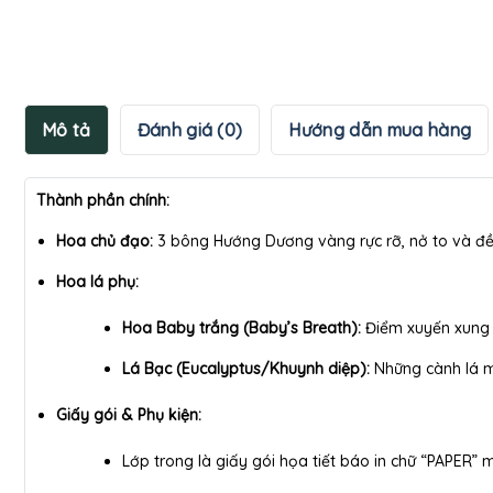
Mô tả
Đánh giá (0)
Hướng dẫn mua hàng
Thành phần chính:
Hoa chủ đạo:
3 bông Hướng Dương vàng rực rỡ, nở to và đề
Hoa lá phụ:
Hoa Baby trắng (Baby’s Breath):
Điểm xuyến xung 
Lá Bạc (Eucalyptus/Khuynh diệp):
Những cành lá mà
Giấy gói & Phụ kiện:
Lớp trong là giấy gói họa tiết báo in chữ “PAPER”