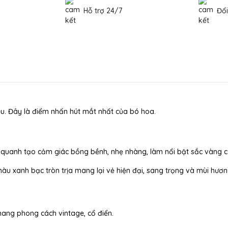
Hỗ trợ 24/7
Đổi
u. Đây là điểm nhấn hút mắt nhất của bó hoa.
quanh tạo cảm giác bồng bềnh, nhẹ nhàng, làm nổi bật sắc vàng 
u xanh bạc tròn trịa mang lại vẻ hiện đại, sang trọng và mùi hươ
 mang phong cách vintage, cổ điển.