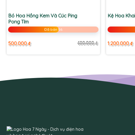
+
+
Bó Hoa Hồng Kem Và Cúc Ping
Kệ Hoa Kha
Pong Tím
Đã bán 56
500.000
₫
1.200.000
₫
600.000
₫
Giá
Giá
gốc
hiện
là:
tại
600.000 ₫.
là:
500.000 ₫.