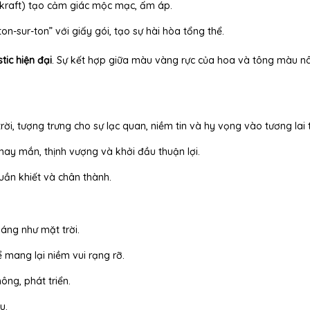
/kraft) tạo cảm giác mộc mạc, ấm áp.
n-sur-ton” với giấy gói, tạo sự hài hòa tổng thể.
tic hiện đại
. Sự kết hợp giữa màu vàng rực của hoa và tông màu nâ
i, tượng trưng cho sự lạc quan, niềm tin và hy vọng vào tương lai 
ay mắn, thịnh vượng và khởi đầu thuận lợi.
uần khiết và chân thành.
áng như mặt trời.
mang lại niềm vui rạng rỡ.
ông, phát triển.
u.