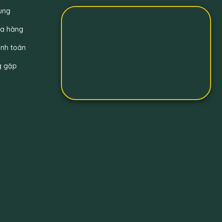
ung
a hàng
nh toán
g gặp