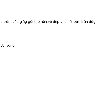
u trầm của giấy gói tạo nên vẻ đẹp vừa nổi bật, tràn đầy
tươi sáng.