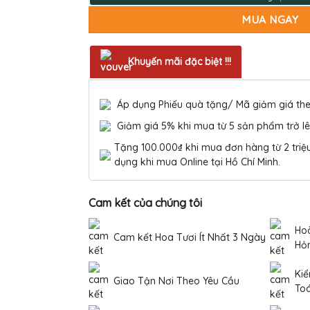
MUA NGAY
Khuyến mãi đặc biệt !!!
Áp dụng Phiếu quà tặng/ Mã giảm giá th
Giảm giá 5% khi mua từ 5 sản phẩm trở lê
Tặng 100.000₫ khi mua đơn hàng từ 2 triệu 
dụng khi mua Online tại Hồ Chí Minh.
Cam kết của chúng tôi
Hoà
Cam kết Hoa Tươi Ít Nhất 3 Ngày
Hỏ
Kiể
Giao Tận Nơi Theo Yêu Cầu
To