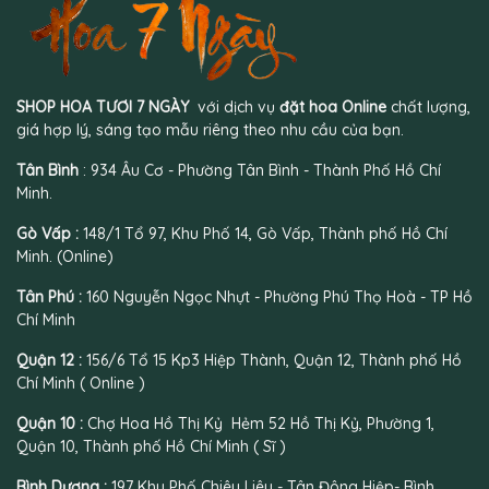
SHOP HOA TƯƠI 7 NGÀY
với dịch vụ
đặt hoa Online
chất lượng,
giá hợp lý, sáng tạo mẫu riêng theo nhu cầu của bạn.
Tân Bình
: 934 Âu Cơ - Phường Tân Bình - Thành Phố Hồ Chí
Minh.
Gò Vấp :
148/1 Tổ 97, Khu Phố 14, Gò Vấp, Thành phố Hồ Chí
Minh. (Online)
Tân Phú :
160 Nguyễn Ngọc Nhựt - Phường Phú Thọ Hoà - TP Hồ
Chí Minh
Quận 12 :
156/6 Tổ 15 Kp3 Hiệp Thành, Quận 12, Thành phố Hồ
Chí Minh ( Online )
Quận 10 :
Chợ Hoa Hồ Thị Kỷ Hẻm 52 Hồ Thị Kỷ, Phường 1,
Quận 10, Thành phố Hồ Chí Minh ( Sĩ )
Bình Dương :
197 Khu Phố Chiêu Liêu - Tân Đông Hiệp- Bình