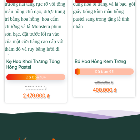
Kệ Hoa Khai Trương Tông
Bó Hoa Hồng Kem Trứng
Hồng Pastel
Đã bán 95
Đã bán 104
Giá
Giá
500.000
₫
gốc
hiện
Giá
Giá
3.700.000
₫
là:
tại
400.000
₫
gốc
hiện
500.000 ₫.
là:
là:
tại
2.470.000
₫
400.000 ₫.
3.700.000 ₫.
là:
2.470.000 ₫.