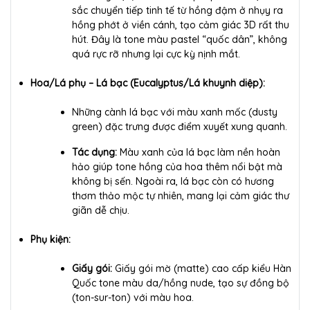
sắc chuyển tiếp tinh tế từ hồng đậm ở nhụy ra
hồng phớt ở viền cánh, tạo cảm giác 3D rất thu
hút. Đây là tone màu pastel “quốc dân”, không
quá rực rỡ nhưng lại cực kỳ nịnh mắt.
Hoa/Lá phụ – Lá bạc (Eucalyptus/Lá khuynh diệp):
Những cành lá bạc với màu xanh mốc (dusty
green) đặc trưng được điểm xuyết xung quanh.
Tác dụng:
Màu xanh của lá bạc làm nền hoàn
hảo giúp tone hồng của hoa thêm nổi bật mà
không bị sến. Ngoài ra, lá bạc còn có hương
thơm thảo mộc tự nhiên, mang lại cảm giác thư
giãn dễ chịu.
Phụ kiện:
Giấy gói:
Giấy gói mờ (matte) cao cấp kiểu Hàn
Quốc tone màu da/hồng nude, tạo sự đồng bộ
(ton-sur-ton) với màu hoa.