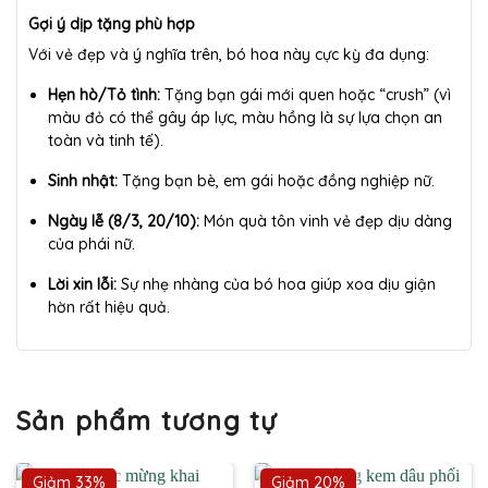
Gợi ý dịp tặng phù hợp
Với vẻ đẹp và ý nghĩa trên, bó hoa này cực kỳ đa dụng:
Hẹn hò/Tỏ tình:
Tặng bạn gái mới quen hoặc “crush” (vì
màu đỏ có thể gây áp lực, màu hồng là sự lựa chọn an
toàn và tinh tế).
Sinh nhật:
Tặng bạn bè, em gái hoặc đồng nghiệp nữ.
Ngày lễ (8/3, 20/10):
Món quà tôn vinh vẻ đẹp dịu dàng
của phái nữ.
Lời xin lỗi:
Sự nhẹ nhàng của bó hoa giúp xoa dịu giận
hờn rất hiệu quả.
Sản phẩm tương tự
Giảm 33%
Giảm 20%