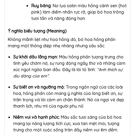
Ruy băng:
Nơ lụa satin màu hồng cánh sen (hot
pink) làm điểm nhấn rực rỡ, giúp bó hoa trông
tươi tắn và năng động hơn.
Ý nghĩa biểu tượng (Meaning)
Không mãnh liệt như hoa hồng đỏ, bó hoa hồng phấn
mang một thông điệp nhẹ nhàng nhưng sâu sắc:
Sự khởi đầu lãng mạn:
Màu hồng phấn tượng trưng cho
tình yêu chớm nở, sự rung động ngây thơ và những cảm
xúc ngọt ngào ban đầu. Đây là lời tỏ tình:
“Anh thích sự
dịu dàng của em”
.
Sự biết ơn và ngưỡng mộ:
Trong ngôn ngữ của các loài
hoa, hồng phấn còn mang ý nghĩa của lòng biết ơn, sự
trân trọng và lời cảm ơn chân thành. Nó ca ngợi vẻ đẹp
thanh lịch, nhu mì của người phụ nữ.
Niềm vui và hạnh phúc:
Màu sắc tươi sáng của bó hoa
mang lại năng lượng tích cực, xua tan mệt mỏi, tượng
trưng cho một cuộc sống tràn đầy niềm vui êm đềm.