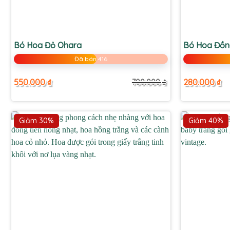
+
+
Bó Hoa Đỏ Ohara
Bó Hoa Đồn
Đã bán 416
550.000
₫
280.000
₫
700.000
₫
Giá
Giá
gốc
hiện
là:
tại
700.000 ₫.
là:
550.000 ₫.
Giảm 30%
Giảm 40%