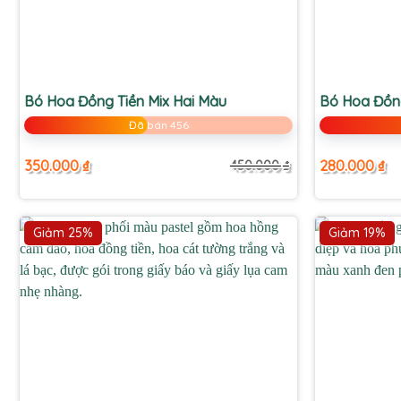
+
+
Bó Hoa Đồng Tiền Mix Hai Màu
Bó Hoa Đồng
Đã bán 456
350.000
₫
280.000
₫
450.000
₫
Giá
Giá
gốc
hiện
là:
tại
450.000 ₫.
là:
350.000 ₫.
Giảm 25%
Giảm 19%