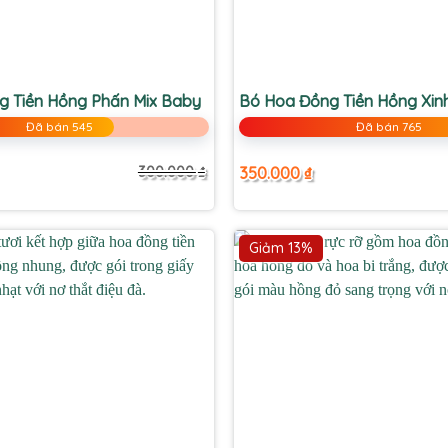
+
g Tiền Hồng Phấn Mix Baby
Bó Hoa Đồng Tiền Hồng Xin
Đã bán 545
Đã bán 765
350.000
₫
300.000
₫
Giá
Giá
gốc
hiện
là:
tại
300.000 ₫.
là:
180.000 ₫.
Giảm 13%