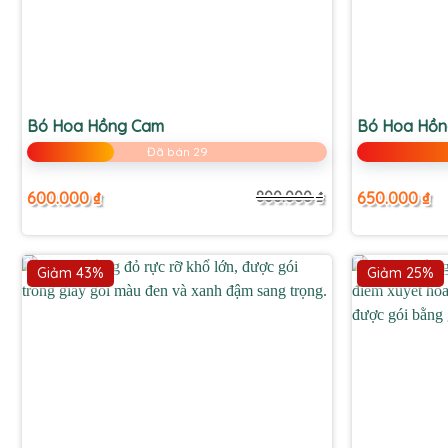
+
+
Bó Hoa Hồng Cam
Bó Hoa Hồ
Đã bán 29
600.000
₫
650.000
₫
800.000
₫
Giá
Giá
gốc
hiện
là:
tại
800.000 ₫.
là:
600.000 ₫.
Giảm 43%
Giảm 25%