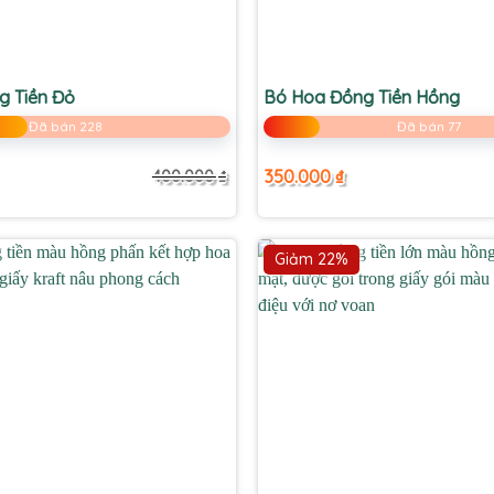
+
g Tiền Đỏ
Bó Hoa Đồng Tiền Hồng
Đã bán 228
Đã bán 77
350.000
₫
400.000
₫
Giá
Giá
gốc
hiện
là:
tại
400.000 ₫.
là:
280.000 ₫.
Giảm 22%