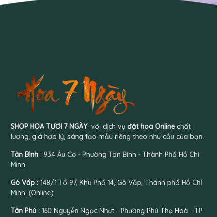
SHOP HOA TƯƠI 7 NGÀY
với dịch vụ
đặt hoa Online
chất
lượng, giá hợp lý, sáng tạo mẫu riêng theo nhu cầu của bạn.
Tân Bình
: 934 Âu Cơ - Phường Tân Bình - Thành Phố Hồ Chí
Minh.
Gò Vấp :
148/1 Tổ 97, Khu Phố 14, Gò Vấp, Thành phố Hồ Chí
Minh. (Online)
Tân Phú :
160 Nguyễn Ngọc Nhựt - Phường Phú Thọ Hoà - TP