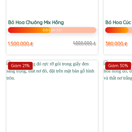
+
+
Bó Hoa Chuông Mix Hồng
Bó Hoa Cúc 
Đã bán 321
1.500.000
₫
380.000
₫
1.800.000
₫
Giá
Giá
gốc
hiện
là:
tại
1.800.000 ₫.
là:
1.500.000 ₫.
Giảm 21%
Giảm 30%