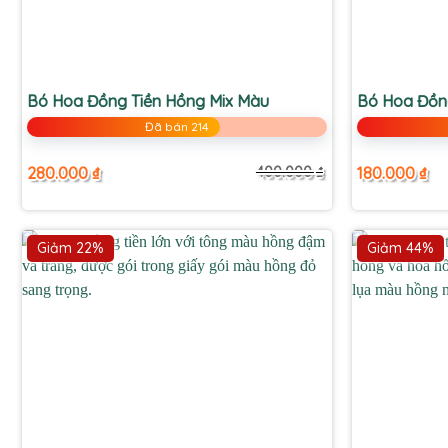
+
+
Bó Hoa Đồng Tiền Hồng Mix Màu
Bó Hoa Đồn
Đã bán 214
280.000
₫
180.000
₫
400.000
₫
Giá
Giá
gốc
hiện
là:
tại
400.000 ₫.
là:
280.000 ₫.
Giảm 22%
Giảm 44%