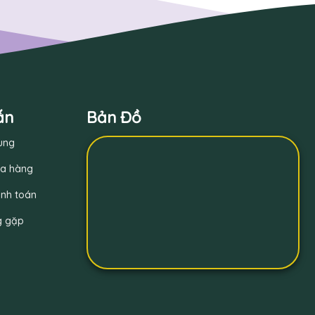
ẫn
Bản Đồ
ung
a hàng
nh toán
g gặp