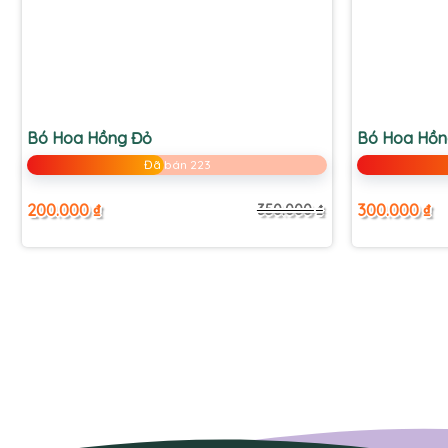
+
+
Bó Hoa Hồng Đỏ
Bó Hoa Hồn
Đã bán 223
200.000
₫
300.000
₫
350.000
₫
Giá
Giá
gốc
hiện
là:
tại
350.000 ₫.
là:
200.000 ₫.