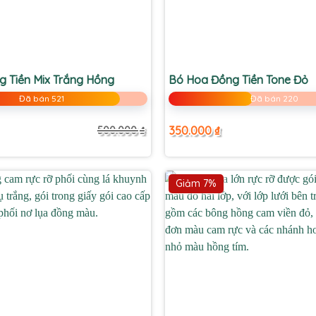
+
 Tiền Mix Trắng Hồng
Bó Hoa Đồng Tiền Tone Đỏ
Đã bán 521
Đã bán 220
350.000
₫
500.000
₫
Giá
Giá
gốc
hiện
là:
tại
500.000 ₫.
là:
280.000 ₫.
Giảm 7%