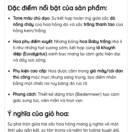
Đặc điểm nổi bật của sản phẩm:
Tone màu chủ đạo:
Sự kết hợp hoàn mỹ giữa sắc
đỏ
nồng cháy
của hoa hồng đỏ và sắc
trắng thanh tao
của
hồng kem/trắng.
Hoa phụ điểm xuyết:
Những bông
hoa Baby trắng
nhỏ li
ti như những hạt sương sớm, kết hợp cùng
lá khuynh
diệp (Eucalyptus)
xanh bạc mang lại cảm giác hiện đại
và đầy sức sống.
Phụ kiện cao cấp:
Hoa được cắm trong
giỏ mây/cói đan
thủ công
mộc mạc nhưng sang trọng, tạo điểm nhấn
bằng một chiếc nơ ruy băng đỏ rực rỡ.
Phong cách:
Thiết kế dáng tròn (Biedermeier) tạo cảm
giác sung túc, viên mãn và trọn vẹn.
Ý nghĩa của giỏ hoa:
Sự pha trộn giữa hai sắc hoa hồng mang ý nghĩa về một
tình yêu gắn kết, sự tôn trọng và niềm tin tưởng tuyệt đối.