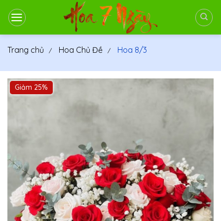
Bỏ
qua
nội
dung
Trang chủ
Hoa Chủ Đề
Hoa 8/3
Giảm 25%