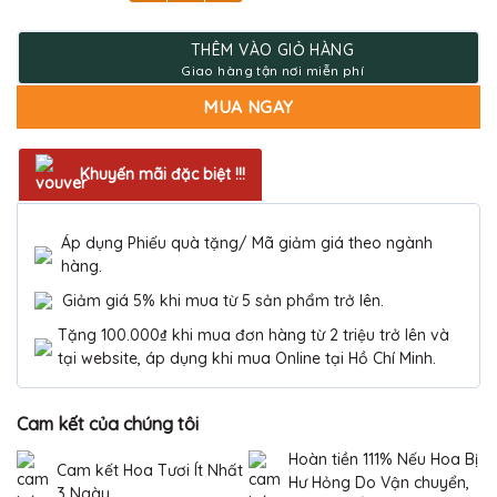
1.600.000 ₫.
là:
1.200.000 ₫.
THÊM VÀO GIỎ HÀNG
MUA NGAY
Khuyến mãi đặc biệt !!!
Áp dụng Phiếu quà tặng/ Mã giảm giá theo ngành
hàng.
Giảm giá 5% khi mua từ 5 sản phẩm trở lên.
Tặng 100.000₫ khi mua đơn hàng từ 2 triệu trở lên và
tại website, áp dụng khi mua Online tại Hồ Chí Minh.
Cam kết của chúng tôi
Hoàn tiền 111% Nếu Hoa Bị
Cam kết Hoa Tươi Ít Nhất
Hư Hỏng Do Vận chuyển,
3 Ngày