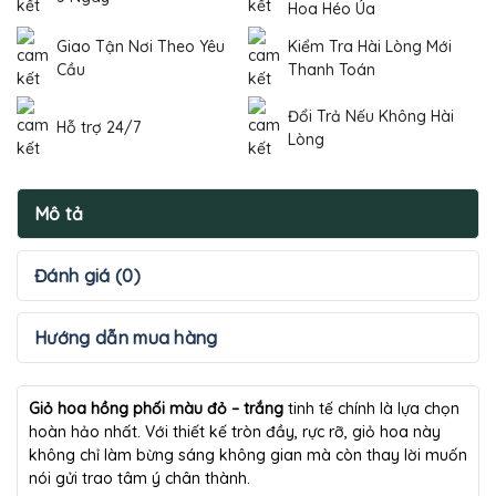
Hoa Héo Úa
Giao Tận Nơi Theo Yêu
Kiểm Tra Hài Lòng Mới
Cầu
Thanh Toán
Đổi Trả Nếu Không Hài
Hỗ trợ 24/7
Lòng
Mô tả
Đánh giá (0)
Hướng dẫn mua hàng
Giỏ hoa hồng phối màu đỏ – trắng
tinh tế chính là lựa chọn
hoàn hảo nhất. Với thiết kế tròn đầy, rực rỡ, giỏ hoa này
không chỉ làm bừng sáng không gian mà còn thay lời muốn
nói gửi trao tâm ý chân thành.