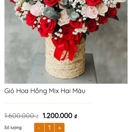
Giỏ Hoa Hồng Mix Hai Màu
Giá
Giá
1.600.000
1.200.000
₫
₫
gốc
hiện
là:
tại
Giỏ Hoa Hồng Mix Hai Màu số lượng