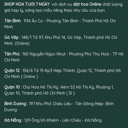
SHOP HOA TƯƠI 7 NGÀY
với dịch vụ
đặt hoa Online
chất lượng,
giá hợp lý, sáng tạo mẫu riêng theo nhu cầu của bạn.
Tân Bình
: 934 Âu Cơ - Phường Tân Bình - Thành Phố Hồ Chí
Minh.
Gò Vấp :
148/1 Tổ 97, Khu Phố 14, Gò Vấp, Thành phố Hồ Chí
Minh. (Online)
Tân Phú :
160 Nguyễn Ngọc Nhựt - Phường Phú Thọ Hoà - TP Hồ
Chí Minh
Quận 12 :
156/6 Tổ 15 Kp3 Hiệp Thành, Quận 12, Thành phố Hồ
Chí Minh ( Online )
Quận 10 :
Chợ Hoa Hồ Thị Kỷ Hẻm 52 Hồ Thị Kỷ, Phường 1,
Quận 10, Thành phố Hồ Chí Minh ( Sĩ )
Bình Dương :
197 Khu Phố Chiêu Liêu - Tân Đông Hiệp- Bình
Dương
Đà Nẵng :
129 Ông Ích Khiêm - Liên Chiểu - Đà Nẵng