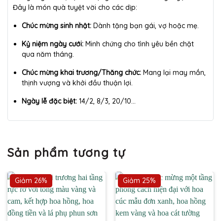
Đây là món quà tuyệt vời cho các dịp:
Chúc mừng sinh nhật:
Dành tặng bạn gái, vợ hoặc mẹ.
Kỷ niệm ngày cưới:
Minh chứng cho tình yêu bền chặt
qua năm tháng.
Chúc mừng khai trương/Thăng chức:
Mang lại may mắn,
thịnh vượng và khởi đầu thuận lợi.
Ngày lễ đặc biệt:
14/2, 8/3, 20/10…
Sản phẩm tương tự
Giảm 26%
Giảm 25%