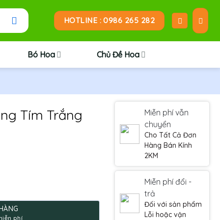
HOTLINE : 0986 265 282
Bó Hoa
Chủ Đề Hoa
ong Tím Trắng
Miễn phí vẫn
chuyển
Cho Tất Cả Đơn
Hàng Bán Kính
2KM
Miễn phí đổi -
g
trả
.
Đối với sản phẩm
 HÀNG
Lỗi hoặc vận