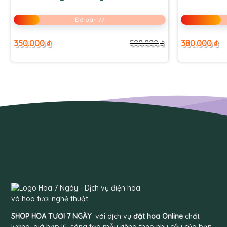
Đã bán 77
350.000
₫
380.000
₫
500.000
₫
Giá
Giá
gốc
hiện
là:
tại
500.000 ₫.
là:
350.000 ₫.
SHOP HOA TƯƠI 7 NGÀY
với dịch vụ
đặt hoa Online
chất
lượng, giá hợp lý, sáng tạo mẫu riêng theo nhu cầu của bạn.