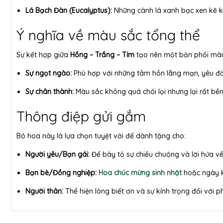
Lá Bạch Đàn (Eucalyptus):
Những cành lá xanh bạc xen kẽ 
Ý nghĩa về màu sắc tổng thể
Sự kết hợp giữa
Hồng – Trắng – Tím
tạo nên một bản phối màu
Sự ngọt ngào:
Phù hợp với những tâm hồn lãng mạn, yêu đờ
Sự chân thành:
Màu sắc không quá chói lọi nhưng lại rất bền
Thông điệp gửi gắm
Bó hoa này là lựa chọn tuyệt vời để dành tặng cho:
Người yêu/Bạn gái:
Để bày tỏ sự chiều chuộng và lời hứa v
Bạn bè/Đồng nghiệp:
Hoa chúc mừng sinh nhật
hoặc ngày k
Người thân:
Thể hiện lòng biết ơn và sự kính trọng đối với p