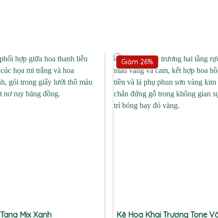
Giảm 26%
+
Tana Mix Xanh
Kệ Hoa Khai Trương Tone 