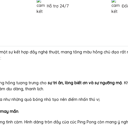
Hỗ trợ 24/7
Đổi
 một sự kết hợp đầy nghệ thuật, mang tông màu hồng chủ đạo rất 
:
ồng hồng tượng trưng cho
sự tri ân, lòng biết ơn và sự ngưỡng mộ
. 
m dịu dàng, thanh lịch.
a như những quả bóng nhỏ tạo nên điểm nhấn thú vị.
và may mắn
.
ng tình cảm. Hình dáng tròn đầy của cúc Ping Pong còn mang ý ng