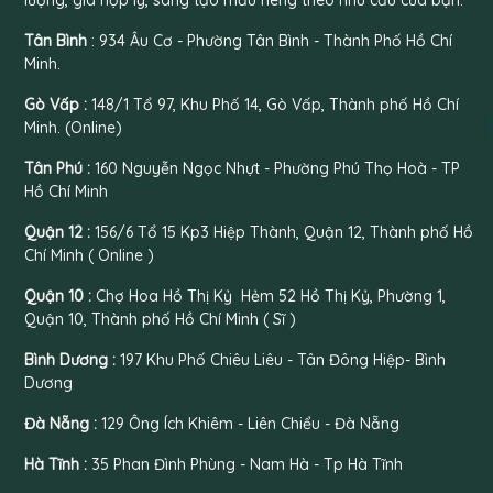
Tân Bình
: 934 Âu Cơ - Phường Tân Bình - Thành Phố Hồ Chí
Minh.
Gò Vấp :
148/1 Tổ 97, Khu Phố 14, Gò Vấp, Thành phố Hồ Chí
Minh. (Online)
Tân Phú :
160 Nguyễn Ngọc Nhựt - Phường Phú Thọ Hoà - TP
Hồ Chí Minh
Quận 12 :
156/6 Tổ 15 Kp3 Hiệp Thành, Quận 12, Thành phố Hồ
Chí Minh ( Online )
Quận 10 :
Chợ Hoa Hồ Thị Kỷ Hẻm 52 Hồ Thị Kỷ, Phường 1,
Quận 10, Thành phố Hồ Chí Minh ( Sĩ )
Bình Dương :
197 Khu Phố Chiêu Liêu - Tân Đông Hiệp- Bình
Dương
Đà Nẵng :
129 Ông Ích Khiêm - Liên Chiểu - Đà Nẵng
Hà Tĩnh :
35 Phan Đình Phùng - Nam Hà - Tp Hà Tĩnh