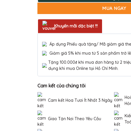
MUA NGAY
Khuyến mãi đặc biệt !!!
Áp dụng Phiếu quà tặng/ Mã giảm giá th
Giảm giá 5% khi mua từ 5 sản phẩm trở lê
Tặng 100.000₫ khi mua đơn hàng từ 2 triệu 
dụng khi mua Online tại Hồ Chí Minh.
Cam kết của chúng tôi
Hoà
Cam kết Hoa Tươi Ít Nhất 3 Ngày
Hỏ
Kiể
Giao Tận Nơi Theo Yêu Cầu
To