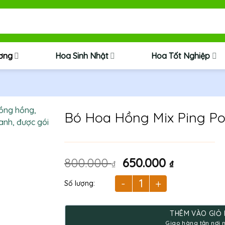
ương
Hoa Sinh Nhật
Hoa Tốt Nghiệp
Bó Hoa Hồng Mix Ping P
Giá
Giá
800.000
650.000
₫
₫
gốc
hiện
là:
tại
Bó Hoa Hồng Mix Ping Pong Tím Trắng số lượn
800.000 ₫.
là:
650.000 ₫
THÊM VÀO GIỎ