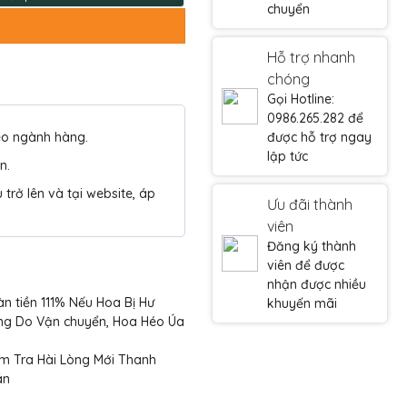
chuyển
Hỗ trợ nhanh
chóng
Gọi Hotline:
0986.265.282 để
eo ngành hàng.
được hỗ trợ ngay
lập tức
n.
trở lên và tại website, áp
Ưu đãi thành
viên
Đăng ký thành
viên để được
nhận được nhiều
n tiền 111% Nếu Hoa Bị Hư
khuyến mãi
ng Do Vận chuyển, Hoa Héo Úa
m Tra Hài Lòng Mới Thanh
án