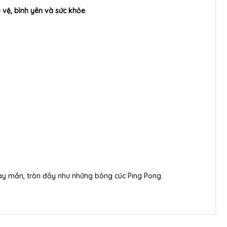
 vệ, bình yên và sức khỏe
.
ay mắn, tròn đầy như những bông cúc Ping Pong.