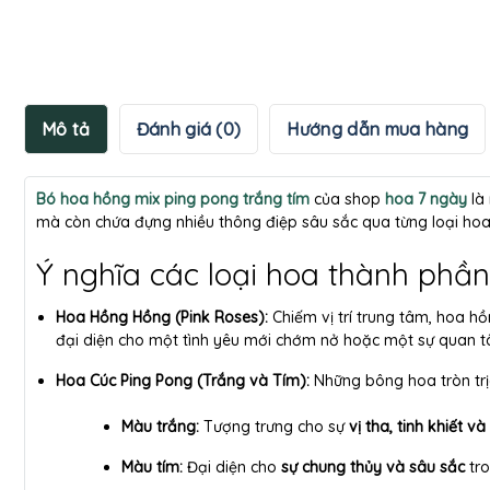
Mô tả
Đánh giá (0)
Hướng dẫn mua hàng
Bó hoa hồng mix ping pong trắng tím
của shop
hoa 7 ngày
là
mà còn chứa đựng nhiều thông điệp sâu sắc qua từng loại hoa
Ý nghĩa các loại hoa thành phần
Hoa Hồng Hồng (Pink Roses):
Chiếm vị trí trung tâm, hoa h
đại diện cho một tình yêu mới chớm nở hoặc một sự quan tâ
Hoa Cúc Ping Pong (Trắng và Tím):
Những bông hoa tròn trị
Màu trắng:
Tượng trưng cho sự
vị tha, tinh khiết 
Màu tím:
Đại diện cho
sự chung thủy và sâu sắc
tro