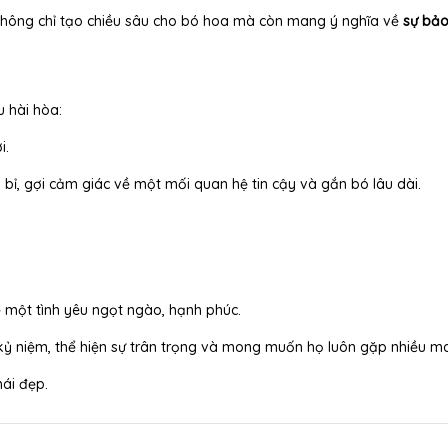
không chỉ tạo chiều sâu cho bó hoa mà còn mang ý nghĩa về
sự bảo
 hài hòa:
i.
 bỉ, gợi cảm giác về một mối quan hệ tin cậy và gắn bó lâu dài.
ề một tình yêu ngọt ngào, hạnh phúc.
ỷ niệm, thể hiện sự trân trọng và mong muốn họ luôn gặp nhiều m
hái đẹp.