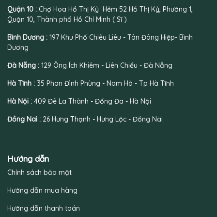
Quận 10 :
Chợ Hoa Hồ Thị Kỷ Hẻm 52 Hồ Thị Kỷ, Phường 1,
Quận 10, Thành phố Hồ Chí Minh ( Sĩ )
Bình Dương :
197 Khu Phố Chiêu Liêu - Tân Đông Hiệp- Bình
Dương
Đà Nẵng :
129 Ông Ích Khiêm - Liên Chiểu - Đà Nẵng
Hà Tĩnh :
35 Phan Đình Phùng - Nam Hà - Tp Hà Tĩnh
Hà Nội :
409 Đê La Thành - Đống Đa - Hà Nội
Đồng Nai :
26 Hưng Thạnh - Hưng Lộc - Đồng Nai
Hướng dẫn
Chính sách bảo mật
Hướng dẫn mua hàng
Hướng dẫn thanh toán