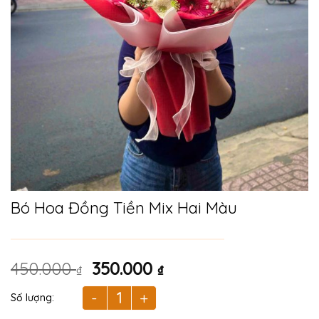
Bó Hoa Đồng Tiền Mix Hai Màu
Giá
Giá
450.000
350.000
₫
₫
gốc
hiện
là:
tại
Bó Hoa Đồng Tiền Mix Hai Màu số lượng
450.000 ₫.
là: