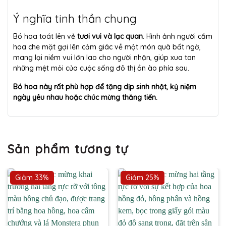
Ý nghĩa tinh thần chung
Bó hoa toát lên vẻ
tươi vui và lạc quan
. Hình ảnh người cầm
hoa che mặt gợi lên cảm giác về một món quà bất ngờ,
mang lại niềm vui lớn lao cho người nhận, giúp xua tan
những mệt mỏi của cuộc sống đô thị ồn ào phía sau.
Bó hoa này rất phù hợp để tặng dịp sinh nhật, kỷ niệm
ngày yêu nhau hoặc chúc mừng thăng tiến.
Sản phẩm tương tự
Giảm 33%
Giảm 25%