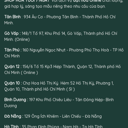
SHOP HOA TƯƠI 7 NGÀY
với dịch vụ
đặt hoa Online
chất lượng,
giá hợp lý, sáng tạo mẫu riêng theo nhu cầu của bạn.
Tân Bình
: 934 Âu Cơ - Phường Tân Bình - Thành Phố Hồ Chí
Minh.
Gò Vấp :
148/1 Tổ 97, Khu Phố 14, Gò Vấp, Thành phố Hồ Chí
Minh. (Online)
Tân Phú :
160 Nguyễn Ngọc Nhựt - Phường Phú Thọ Hoà - TP Hồ
Chí Minh
Quận 12 :
156/6 Tổ 15 Kp3 Hiệp Thành, Quận 12, Thành phố Hồ
Chí Minh ( Online )
Quận 10 :
Chợ Hoa Hồ Thị Kỷ Hẻm 52 Hồ Thị Kỷ, Phường 1,
Quận 10, Thành phố Hồ Chí Minh ( Sĩ )
Bình Dương :
197 Khu Phố Chiêu Liêu - Tân Đông Hiệp- Bình
Dương
Đà Nẵng :
129 Ông Ích Khiêm - Liên Chiểu - Đà Nẵng
Hà Tĩnh :
35 Phan Đình Phùng - Nam Hà - Tp Hà Tĩnh