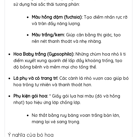
sử dụng hai sắc thái tương phản:
Màu hồng đậm (fuchsia):
Tạo điểm nhấn rực rỡ
và tràn đầy năng lượng.
Màu trắng/kem:
Giúp cân bằng thị giác, tạo
nên nét thanh thoát và nhẹ nhàng.
Hoa Baby trắng (Gypsophila):
Những chùm hoa nhỏ li ti
điểm xuyết xung quanh để lấp đầy khoảng trống, tạo
độ bồng bềnh và mềm mại cho tổng thể.
Lá phụ và cỏ trang trí:
Các cành lá nhỏ vươn cao giúp bó
hoa trông tự nhiên và thanh thoát hơn.
Phụ kiện gói hoa:
* Giấy gói lụa hai màu (đỏ và hồng
nhạt) tạo hiệu ứng lớp chồng lớp.
Nơ thắt bằng ruy băng voan trắng bản lớn,
mang lại vẻ sang trọng.
Ý nghĩa của bó hoa