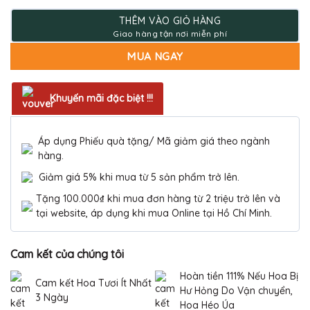
350.000 ₫.
THÊM VÀO GIỎ HÀNG
MUA NGAY
Khuyến mãi đặc biệt !!!
Áp dụng Phiếu quà tặng/ Mã giảm giá theo ngành
hàng.
Giảm giá 5% khi mua từ 5 sản phẩm trở lên.
Tặng 100.000₫ khi mua đơn hàng từ 2 triệu trở lên và
tại website, áp dụng khi mua Online tại Hồ Chí Minh.
Cam kết của chúng tôi
Hoàn tiền 111% Nếu Hoa Bị
Cam kết Hoa Tươi Ít Nhất
Hư Hỏng Do Vận chuyển,
3 Ngày
Hoa Héo Úa