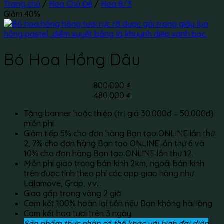
Trang chủ
/
Hoa Chủ Đề
/
Hoa 8/3
Giảm 40%
Bó Hoa Hồng Dâu
Giá
Giá
800.000
₫
gốc
hiện
480.000
₫
là:
tại
Tặng banner hoặc thiệp (trị giá 30.000đ – 50.000đ)
800.000 ₫.
là:
miễn phí
480.000 ₫.
Giảm tiếp 5% cho đơn hàng Bạn tạo ONLINE lần thứ
2, 7% cho đơn hàng Bạn tạo ONLINE lần thứ 6 và
10% cho đơn hàng Bạn tạo ONLINE lần thứ 12.
Miễn phí giao trong bán kính 2km, ngoài bán kính
trên được tính theo phí các app giao hàng như
Lalamove, Grap, vv…
Giao gấp trong vòng 2 giờ
Cam kết 100% hoàn lại tiền nếu Bạn không hài lòng
Cam kết hoa tươi trên 3 ngày
Sản phẩm thực nhận có thể khác với hình đại diện