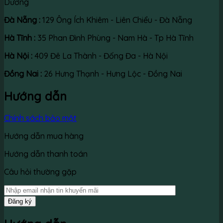
Dương
Đà Nẵng :
129 Ông Ích Khiêm - Liên Chiểu - Đà Nẵng
Hà Tĩnh :
35 Phan Đình Phùng - Nam Hà - Tp Hà Tĩnh
Hà Nội :
409 Đê La Thành - Đống Đa - Hà Nội
Đồng Nai :
26 Hưng Thạnh - Hưng Lộc - Đồng Nai
Hướng dẫn
Chính sách bảo mật
Hướng dẫn mua hàng
Hướng dẫn thanh toán
Câu hỏi thường gặp