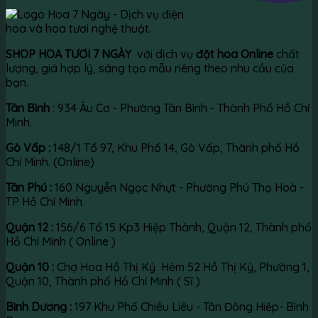
3.300.000 ₫.
là:
2.470.000 ₫.
SHOP HOA TƯƠI 7 NGÀY
với dịch vụ
đặt hoa Online
chất
lượng, giá hợp lý, sáng tạo mẫu riêng theo nhu cầu của
bạn.
Tân Bình
: 934 Âu Cơ - Phường Tân Bình - Thành Phố Hồ Chí
Minh.
Gò Vấp :
148/1 Tổ 97, Khu Phố 14, Gò Vấp, Thành phố Hồ
Chí Minh. (Online)
Tân Phú :
160 Nguyễn Ngọc Nhựt - Phường Phú Thọ Hoà -
TP Hồ Chí Minh
Quận 12 :
156/6 Tổ 15 Kp3 Hiệp Thành, Quận 12, Thành phố
Hồ Chí Minh ( Online )
Quận 10 :
Chợ Hoa Hồ Thị Kỷ Hẻm 52 Hồ Thị Kỷ, Phường 1,
Quận 10, Thành phố Hồ Chí Minh ( Sĩ )
Bình Dương :
197 Khu Phố Chiêu Liêu - Tân Đông Hiệp- Bình