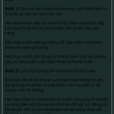
Bước 2:
Click và sản phẩm muốn mua, màn hình hiển thị
ra pop up với các lựa chọn sau
Nếu bạn muốn tiếp tục mua hàng: Bấm vào phần tiếp
tục mua hàng để lựa chọn thêm sản phẩm vào giỏ
hàng
Nếu bạn muốn xem giỏ hàng để cập nhật sản phẩm:
Bấm vào xem giỏ hàng
Nếu bạn muốn đặt hàng và thanh toán cho sản phẩm
này vui lòng bấm vào: Đặt hàng và thanh toán
Bước 3:
Lựa chọn thông tin tài khoản thanh toán
Nếu bạn đã có tài khoản vui lòng nhập thông tin tên
đăng nhập là email và mật khẩu vào mục đã có tài
khoản trên hệ thống
Nếu bạn chưa có tài khoản và muốn đăng ký tài khoản
vui lòng điền các thông tin cá nhân để tiếp tục đăng ký
tài khoản. Khi có tài khoản bạn sẽ dễ dàng theo dõi