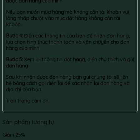
được đơn hàng của mình
Nếu bạn muốn mua hàng mà không cần tài khoản vui
lòng nhấp chuột vào mục đặt hàng không cần tài
khoản
Bước 4:
Điền các thông tin của bạn để nhận đơn hàng,
lựa chọn hình thức thanh toán và vận chuyển cho đơn
hàng của mình
Bước 5:
Xem lại thông tin đặt hàng, điền chú thích và gửi
đơn hàng
Sau khi nhận được đơn hàng bạn gửi chúng tôi sẽ liên
hệ bằng cách gọi điện lại để xác nhận lại đơn hàng và
địa chỉ của bạn.
Trân trọng cảm ơn.
Sản phẩm tương tự
Giảm 25%