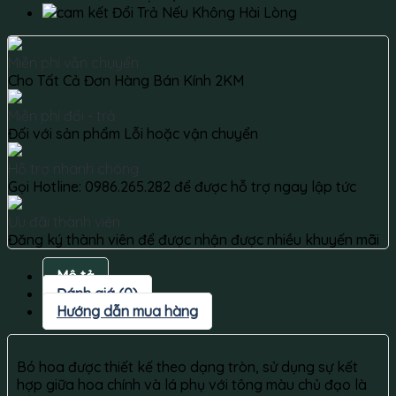
Đổi Trả Nếu Không Hài Lòng
Miễn phí vẫn chuyển
Cho Tất Cả Đơn Hàng Bán Kính 2KM
Miễn phí đổi - trả
Đối với sản phẩm Lỗi hoặc vận chuyển
Hỗ trợ nhanh chóng
Gọi Hotline: 0986.265.282 để được hỗ trợ ngay lập tức
Ưu đãi thành viên
Đăng ký thành viên để được nhận được nhiều khuyến mãi
Mô tả
Đánh giá (0)
Hướng dẫn mua hàng
Bó hoa được thiết kế theo dạng tròn, sử dụng sự kết
hợp giữa hoa chính và lá phụ với tông màu chủ đạo là