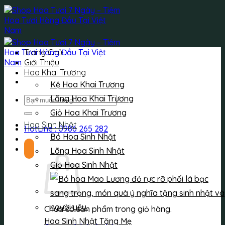
Bỏ
qua
nội
dung
Trang Chủ
Giới Thiệu
Hoa Khai Trương
Kệ Hoa Khai Trương
Lãng Hoa Khai Trương
Tìm
kiếm:
Giỏ Hoa Khai Trương
Hoa Sinh Nhật
HotLine : 0986 265 282
Bó Hoa Sinh Nhật
Lãng Hoa Sinh Nhật
Giỏ Hoa Sinh Nhật
Chưa có sản phẩm trong giỏ hàng.
Hoa Sinh Nhật Tặng Mẹ