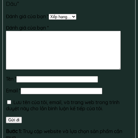
Dâu”
Đánh giá của bạn
*
Đánh giá của bạn
*
Tên
*
Email
*
Lưu tên của tôi, email, và trang web trong trình
duyệt này cho lần bình luận kế tiếp của tôi.
Bước 1:
Truy cập website và lựa chọn sản phẩm cần
mua