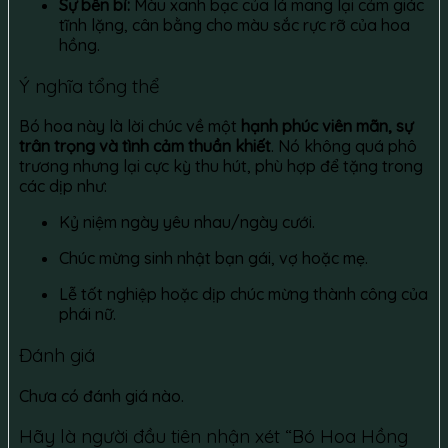
Sự bền bỉ:
Màu xanh bạc của lá mang lại cảm giác
tĩnh lặng, cân bằng cho màu sắc rực rỡ của hoa
hồng.
Ý nghĩa tổng thể
Bó hoa này là lời chúc về một
hạnh phúc viên mãn, sự
trân trọng và tình cảm thuần khiết
. Nó không quá phô
trương nhưng lại cực kỳ thu hút, phù hợp để tặng trong
các dịp như:
Kỷ niệm ngày yêu nhau/ngày cưới.
Chúc mừng sinh nhật bạn gái, vợ hoặc mẹ.
Lễ tốt nghiệp hoặc dịp chúc mừng thành công của
phái nữ.
Đánh giá
Chưa có đánh giá nào.
Hãy là người đầu tiên nhận xét “Bó Hoa Hồng