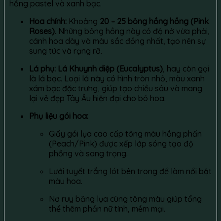
hồng pastel và xanh bạc.
Hoa chính:
Khoảng
20 – 25 bông hồng hồng (Pink
Roses)
. Những bông hồng này có độ nở vừa phải,
cánh hoa dày và màu sắc đồng nhất, tạo nên sự
sung túc và rạng rỡ.
Lá phụ:
Lá Khuynh diệp (Eucalyptus)
, hay còn gọi
là lá bạc. Loại lá này có hình tròn nhỏ, màu xanh
xám bạc đặc trưng, giúp tạo chiều sâu và mang
lại vẻ đẹp Tây Âu hiện đại cho bó hoa.
Phụ liệu gói hoa:
Giấy gói lụa cao cấp tông màu hồng phấn
(Peach/Pink) được xếp lớp sóng tạo độ
phồng và sang trọng.
Lưới tuyết trắng lót bên trong để làm nổi bật
màu hoa.
Nơ ruy băng lụa cùng tông màu giúp tổng
thể thêm phần nữ tính, mềm mại.