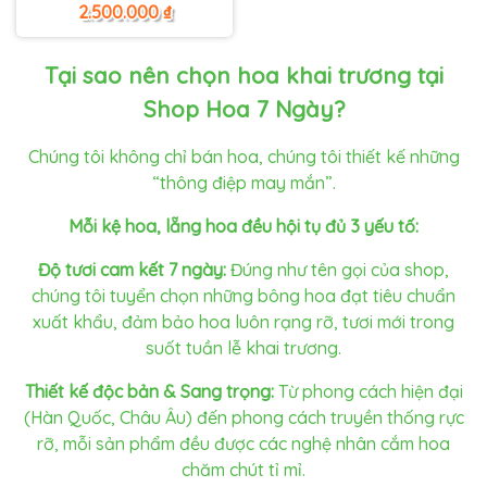
là:
tại
2.500.000
₫
3.300.000 ₫.
là:
2.500.000 ₫.
Tại sao nên chọn hoa khai trương tại
Shop Hoa 7 Ngày?
Chúng tôi không chỉ bán hoa, chúng tôi thiết kế những
“thông điệp may mắn”.
Mỗi kệ hoa, lẵng hoa đều hội tụ đủ 3 yếu tố:
Độ tươi cam kết 7 ngày:
Đúng như tên gọi của shop,
chúng tôi tuyển chọn những bông hoa đạt tiêu chuẩn
xuất khẩu, đảm bảo hoa luôn rạng rỡ, tươi mới trong
suốt tuần lễ khai trương.
Thiết kế độc bản & Sang trọng:
Từ phong cách hiện đại
(Hàn Quốc, Châu Âu) đến phong cách truyền thống rực
rỡ, mỗi sản phẩm đều được các nghệ nhân cắm hoa
chăm chút tỉ mỉ.