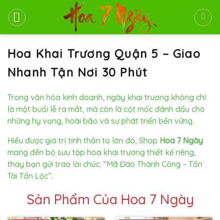
Bỏ
qua
nội
dung
Hoa Khai Trương Quận 5 – Giao
Nhanh Tận Nơi 30 Phút
Trong văn hóa kinh doanh, ngày khai trương không chỉ
là một buổi lễ ra mắt, mà còn là cột mốc đánh dấu cho
những hy vọng, hoài bão và sự phát triển bền vững.
Hiểu được giá trị tinh thần to lớn đó, Shop
Hoa 7 Ngày
mang đến bộ sưu tập hoa khai trương thiết kế riêng,
thay bạn gửi trao lời chúc: “Mã Đáo Thành Công – Tấn
Tài Tấn Lộc”.
Sản Phẩm Của Hoa 7 Ngày