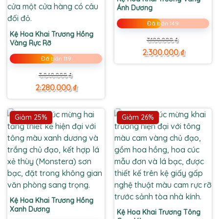
Ánh Dương
Đã bán 149
Kệ Hoa Khai Trương Hồng
Giá
Giá
3.100.000
₫
Vàng Rực Rỡ
gốc
hiện
là:
tại
2.300.000
₫
3.100.000 ₫.
là:
Đã bán 119
2.300.000 ₫.
Giá
Giá
3.040.000
₫
gốc
hiện
là:
tại
2.280.000
₫
3.040.000 ₫.
là:
2.280.000 ₫.
Giảm 25%
Giảm 26%
Kệ Hoa Khai Trương Hồng
Xanh Dương
Kệ Hoa Khai Trương Tông