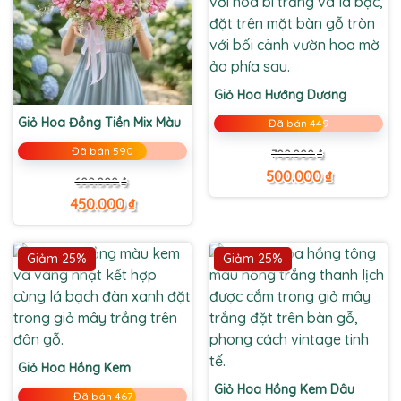
Giỏ Hoa Hướng Dương
Giỏ Hoa Đồng Tiền Mix Màu
Đã bán 449
Giá
Giá
Đã bán 590
700.000
₫
gốc
hiện
là:
tại
500.000
₫
Giá
Giá
600.000
₫
700.000 ₫.
là:
gốc
hiện
500.000 ₫.
là:
tại
450.000
₫
600.000 ₫.
là:
450.000 ₫.
Giảm 25%
Giảm 25%
Giỏ Hoa Hồng Kem
Giỏ Hoa Hồng Kem Dâu
Đã bán 467