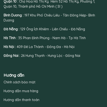
Quận 10 :
Chợ Hoa Hồ Thị Kỷ Hẻm 52 Hồ Thị Kỷ, Phường 1,
Quận 10, Thành phố Hồ Chí Minh ( Sĩ )
Bình Dương :
197 Khu Phố Chiêu Liêu - Tân Đông Hiệp- Bình
Dương
Đà Nẵng :
129 Ông Ích Khiêm - Liên Chiểu - Đà Nẵng
Hà Tĩnh :
35 Phan Đình Phùng - Nam Hà - Tp Hà Tĩnh
Hà Nội :
409 Đê La Thành - Đống Đa - Hà Nội
Đồng Nai :
26 Hưng Thạnh - Hưng Lộc - Đồng Nai
Hướng dẫn
Chính sách bảo mật
Hướng dẫn mua hàng
Hướng dẫn thanh toán