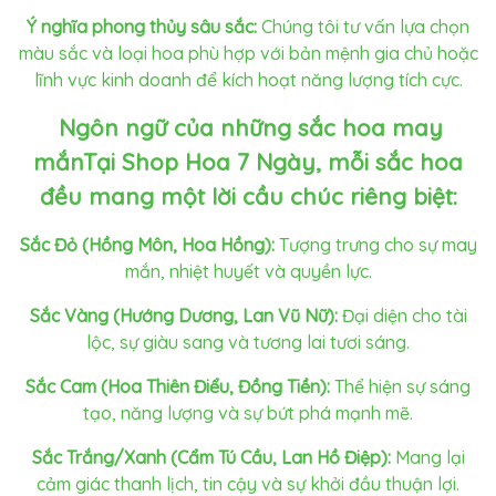
Ý nghĩa phong thủy sâu sắc:
Chúng tôi tư vấn lựa chọn
màu sắc và loại hoa phù hợp với bản mệnh gia chủ hoặc
lĩnh vực kinh doanh để kích hoạt năng lượng tích cực.
Ngôn ngữ của những sắc hoa may
mắnTại Shop Hoa 7 Ngày, mỗi sắc hoa
đều mang một lời cầu chúc riêng biệt:
Sắc Đỏ (Hồng Môn, Hoa Hồng):
Tượng trưng cho sự may
mắn, nhiệt huyết và quyền lực.
Sắc Vàng (Hướng Dương, Lan Vũ Nữ):
Đại diện cho tài
lộc, sự giàu sang và tương lai tươi sáng.
Sắc Cam (Hoa Thiên Điểu, Đồng Tiền):
Thể hiện sự sáng
tạo, năng lượng và sự bứt phá mạnh mẽ.
Sắc Trắng/Xanh (Cẩm Tú Cầu, Lan Hồ Điệp):
Mang lại
cảm giác thanh lịch, tin cậy và sự khởi đầu thuận lợi.