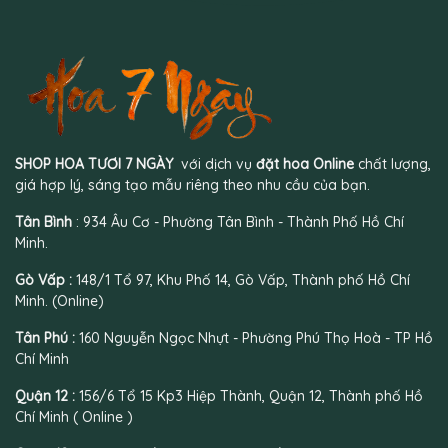
SHOP HOA TƯƠI 7 NGÀY
với dịch vụ
đặt hoa Online
chất lượng,
giá hợp lý, sáng tạo mẫu riêng theo nhu cầu của bạn.
Tân Bình
: 934 Âu Cơ - Phường Tân Bình - Thành Phố Hồ Chí
Minh.
Gò Vấp :
148/1 Tổ 97, Khu Phố 14, Gò Vấp, Thành phố Hồ Chí
Minh. (Online)
Tân Phú :
160 Nguyễn Ngọc Nhựt - Phường Phú Thọ Hoà - TP Hồ
Chí Minh
Quận 12 :
156/6 Tổ 15 Kp3 Hiệp Thành, Quận 12, Thành phố Hồ
Chí Minh ( Online )