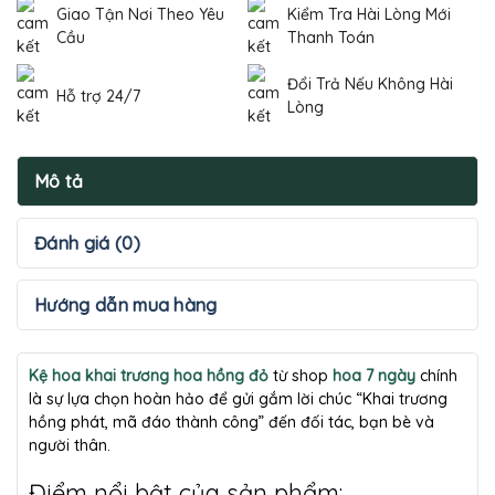
Giao Tận Nơi Theo Yêu
Kiểm Tra Hài Lòng Mới
Cầu
Thanh Toán
Đổi Trả Nếu Không Hài
Hỗ trợ 24/7
Lòng
Mô tả
Đánh giá (0)
Hướng dẫn mua hàng
Kệ hoa khai trương hoa hồng đỏ
từ shop
hoa 7 ngày
chính
là sự lựa chọn hoàn hảo để gửi gắm lời chúc “Khai trương
hồng phát, mã đáo thành công” đến đối tác, bạn bè và
người thân.
Điểm nổi bật của sản phẩm: