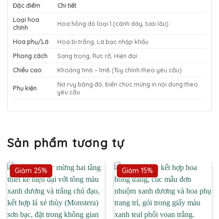
Đặc điểm
Chi tiết
Loại hoa
Hoa hồng đỏ loại 1 (cánh dày, tươi lâu)
chính
Hoa phụ/Lá
Hoa bi trắng, Lá bạc nhập khẩu
Phong cách
Sang trọng, Rực rỡ, Hiện đại
Chiều cao
Khoảng 1m6 – 1m8 (Tùy chỉnh theo yêu cầu)
Nơ ruy băng đỏ, biển chúc mừng in nội dung theo
Phụ kiện
yêu cầu
Sản phẩm tương tự
Giảm 25%
Giảm 15%