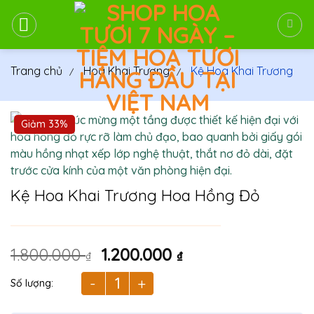
Bỏ
qua
nội
dung
Trang chủ
Hoa Khai Trương
Kệ Hoa Khai Trương
Giảm 33%
Kệ Hoa Khai Trương Hoa Hồng Đỏ
Giá
Giá
1.800.000
1.200.000
₫
₫
gốc
hiện
là:
tại
Kệ Hoa Khai Trương Hoa Hồng Đỏ số lượng
1.800.000 ₫.
là: