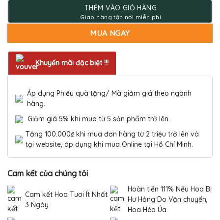
1.200.000 ₫.
THÊM VÀO GIỎ HÀNG
MUA NGAY
Khuyến mãi đặc biệt !!!
Áp dụng Phiếu quà tặng/ Mã giảm giá theo ngành
hàng.
Giảm giá 5% khi mua từ 5 sản phẩm trở lên.
Tặng 100.000₫ khi mua đơn hàng từ 2 triệu trở lên và
tại website, áp dụng khi mua Online tại Hồ Chí Minh.
Cam kết của chúng tôi
Hoàn tiền 111% Nếu Hoa Bị
Cam kết Hoa Tươi Ít Nhất
Hư Hỏng Do Vận chuyển,
3 Ngày
Hoa Héo Úa