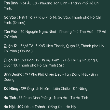
Tân Bình
: 934 Âu Cơ - Phường Tân Bình - Thành Phố Hồ Chí
Minh.
Gò Vấp :
148/1 Tổ 97, Khu Phố 14, Gò Vấp, Thành phố Hồ Chí
Minh. (Online)
Tân Phú :
160 Nguyễn Ngọc Nhựt - Phường Phú Thọ Hoà - TP Hồ
Chí Minh
Quận 12 :
156/6 Tổ 15 Kp3 Hiệp Thành, Quận 12, Thành phố Hồ
Chí Minh ( Online )
Quận 10 :
Chợ Hoa Hồ Thị Kỷ Hẻm 52 Hồ Thị Kỷ, Phường 1,
Quận 10, Thành phố Hồ Chí Minh ( Sĩ )
Bình Dương :
197 Khu Phố Chiêu Liêu - Tân Đông Hiệp- Bình
Dương
Đà Nẵng :
129 Ông Ích Khiêm - Liên Chiểu - Đà Nẵng
Hà Tĩnh :
35 Phan Đình Phùng - Nam Hà - Tp Hà Tĩnh
Hà Nội :
409 Đê La Thành - Đống Đa - Hà Nội