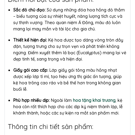
Sắc đỏ chủ đạo:
Sử dụng những đóa hoa hồng đỏ thắm
– biểu tượng của sự nhiệt huyết, năng lượng tích cực và
sự thịnh vượng. Theo quan niệm Á Đông, màu đỏ luôn
mang lại may mắn và tài lộc cho gia chủ.
Thiết kế hiện đại:
Kệ hoa được tạo dáng vòng tròn đầy
đặn, tượng trưng cho sự trọn vẹn và phát triển không
ngừng. Điểm xuyết thêm lá bạc (Eucalyptus) mang lại vẻ
đẹp tinh tế, sang trọng và hiện đại.
Giấy gói cao cấp:
Lớp giấy gói tông màu hồng nhạt
được xếp lớp tỉ mỉ, tạo hiệu ứng thị giác ấn tượng, giúp
kệ hoa trông cao ráo và bề thế hơn trong không gian
buổi lễ.
Phù hợp nhiều dịp:
Ngoài làm
hoa tặng khai trương
, kệ
hoa còn rất thích hợp cho các dịp kỷ niệm thành lập, lễ
khánh thành, hoặc các sự kiện ra mắt sản phẩm mới.
Thông tin chi tiết sản phẩm: