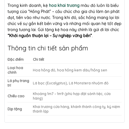
Trong kinh doanh, kệ
hoa khai trương
màu đỏ luôn là biểu
tượng của “Hồng Phát” – cầu chúc cho gia chủ làm ăn phát
đạt, tiền vào như nước. Trong khi đó, sắc hồng mang lại lời
chúc về sự gắn kết bền vững và những mối quan hệ tốt đẹp
trong tương lai. Gửi tặng kệ hoa này chính là gửi đi lời chúc
“Khởi nguồn thuận lợi – Sự nghiệp vững bền”
.
Thông tin chi tiết sản phẩm
Đặc điểm
Chi tiết
Loại hoa
Hoa hồng đỏ, hoa hồng kem dâu/hồng sen
chính
Lá phụ trang
Lá bạc (Eucalyptus), Lá Monstera nhuộm đỏ
trí
Khoảng 1m7 – 1m9 (phù hợp đặt sảnh tiệc, cửa
Chiều cao
hàng)
Khai trương cửa hàng, khánh thành công ty, kỷ niệm
Dịp tặng
thành lập