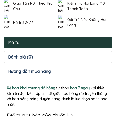
Giao Tận Nơi Theo Yêu
Kiểm Tra Hài Lòng Mới
Cầu
Thanh Toán
Đổi Trả Nếu Không Hài
Hỗ trợ 24/7
Lòng
Mô tả
Đánh giá (0)
Hướng dẫn mua hàng
Kệ hoa khai trương đỏ hồng
từ shop
hoa 7 ngày
với thiết
kế hiện đại, kết hợp tinh tế giữa hoa hồng đỏ truyền thống
và hoa hồng hồng duyên dáng chính là lựa chọn hoàn hảo
nhất.
Điểm nổi bật của thiết kế