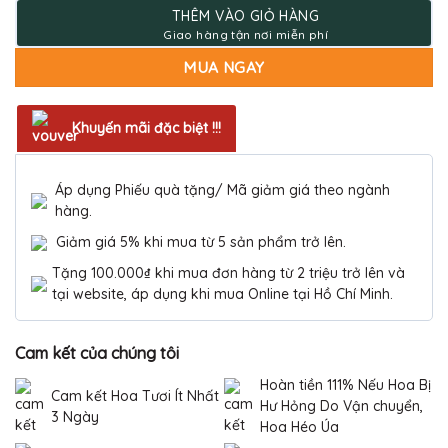
2.470.000 ₫.
THÊM VÀO GIỎ HÀNG
MUA NGAY
Khuyến mãi đặc biệt !!!
Áp dụng Phiếu quà tặng/ Mã giảm giá theo ngành
hàng.
Giảm giá 5% khi mua từ 5 sản phẩm trở lên.
Tặng 100.000₫ khi mua đơn hàng từ 2 triệu trở lên và
tại website, áp dụng khi mua Online tại Hồ Chí Minh.
Cam kết của chúng tôi
Hoàn tiền 111% Nếu Hoa Bị
Cam kết Hoa Tươi Ít Nhất
Hư Hỏng Do Vận chuyển,
3 Ngày
Hoa Héo Úa