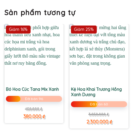
Sản phẩm tương tự
Giảm 16%
Giảm 25%
Bó Hoa Cúc Tana Mix Xanh
Kệ Hoa Khai Trương Hồng
Xanh Dương
Đã bán 96
Đã bán 60
Giá
Giá
450.000
₫
gốc
hiện
Giá
Giá
3.050.000
₫
là:
tại
380.000
₫
gốc
hiện
450.000 ₫.
là:
là:
tại
2.300.000
₫
380.000 ₫.
3.050.000 ₫.
là:
2.300.000 ₫.