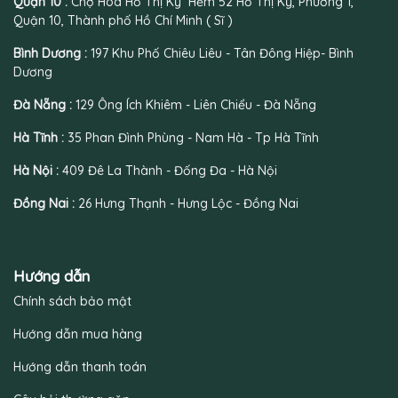
Quận 10 :
Chợ Hoa Hồ Thị Kỷ Hẻm 52 Hồ Thị Kỷ, Phường 1,
Quận 10, Thành phố Hồ Chí Minh ( Sĩ )
Bình Dương :
197 Khu Phố Chiêu Liêu - Tân Đông Hiệp- Bình
Dương
Đà Nẵng :
129 Ông Ích Khiêm - Liên Chiểu - Đà Nẵng
Hà Tĩnh :
35 Phan Đình Phùng - Nam Hà - Tp Hà Tĩnh
Hà Nội :
409 Đê La Thành - Đống Đa - Hà Nội
Đồng Nai :
26 Hưng Thạnh - Hưng Lộc - Đồng Nai
Hướng dẫn
Chính sách bảo mật
Hướng dẫn mua hàng
Hướng dẫn thanh toán