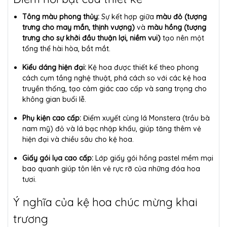
Tông màu phong thủy:
Sự kết hợp giữa
màu đỏ (tượng
trưng cho may mắn, thịnh vượng)
và
màu hồng (tượng
trưng cho sự khởi đầu thuận lợi, niềm vui)
tạo nên một
tổng thể hài hòa, bắt mắt.
Kiểu dáng hiện đại:
Kệ hoa được thiết kế theo phong
cách cụm tầng nghệ thuật, phá cách so với các kệ hoa
truyền thống, tạo cảm giác cao cấp và sang trọng cho
không gian buổi lễ.
Phụ kiện cao cấp:
Điểm xuyết cùng lá Monstera (trầu bà
nam mỹ) đỏ và lá bạc nhập khẩu, giúp tăng thêm vẻ
hiện đại và chiều sâu cho kệ hoa.
Giấy gói lụa cao cấp:
Lớp giấy gói hồng pastel mềm mại
bao quanh giúp tôn lên vẻ rực rỡ của những đóa hoa
tươi.
Ý nghĩa của kệ hoa chúc mừng khai
trương