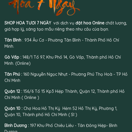
SHOP HOA TƯƠI 7 NGÀY
với dịch vụ
đặt hoa Online
chất lượng,
giá hợp lý, sáng tạo mẫu riêng theo nhu cầu của bạn.
Tân Bình
: 934 Âu Cơ - Phường Tân Bình - Thành Phố Hồ Chí
Minh.
Gò Vấp :
148/1 Tổ 97, Khu Phố 14, Gò Vấp, Thành phố Hồ Chí
Minh. (Online)
Tân Phú :
160 Nguyễn Ngọc Nhựt - Phường Phú Thọ Hoà - TP Hồ
Chí Minh
Quận 12 :
156/6 Tổ 15 Kp3 Hiệp Thành, Quận 12, Thành phố Hồ
Chí Minh ( Online )
Quận 10 :
Chợ Hoa Hồ Thị Kỷ Hẻm 52 Hồ Thị Kỷ, Phường 1,
Quận 10, Thành phố Hồ Chí Minh ( Sĩ )
Bình Dương :
197 Khu Phố Chiêu Liêu - Tân Đông Hiệp- Bình
Dương