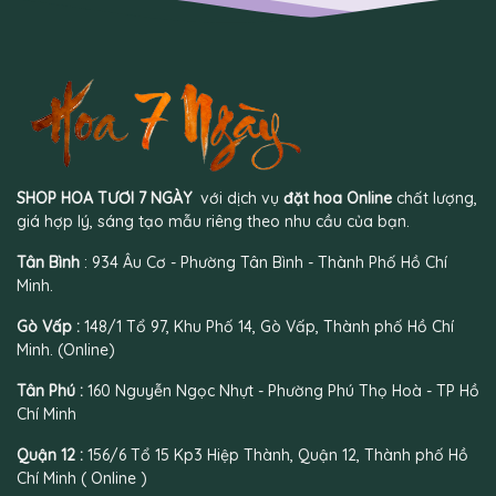
SHOP HOA TƯƠI 7 NGÀY
với dịch vụ
đặt hoa Online
chất lượng,
giá hợp lý, sáng tạo mẫu riêng theo nhu cầu của bạn.
Tân Bình
: 934 Âu Cơ - Phường Tân Bình - Thành Phố Hồ Chí
Minh.
Gò Vấp :
148/1 Tổ 97, Khu Phố 14, Gò Vấp, Thành phố Hồ Chí
Minh. (Online)
Tân Phú :
160 Nguyễn Ngọc Nhựt - Phường Phú Thọ Hoà - TP Hồ
Chí Minh
Quận 12 :
156/6 Tổ 15 Kp3 Hiệp Thành, Quận 12, Thành phố Hồ
Chí Minh ( Online )