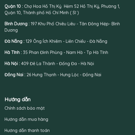
Quận 10 :
Chợ Hoa Hồ Thị Kỷ Hẻm 52 Hồ Thị Kỷ, Phường 1,
Quận 10, Thành phố Hồ Chí Minh ( Sĩ )
Bình Dương :
197 Khu Phố Chiêu Liêu - Tân Đông Hiệp- Bình
Dương
Đà Nẵng :
129 Ông Ích Khiêm - Liên Chiểu - Đà Nẵng
Hà Tĩnh :
35 Phan Đình Phùng - Nam Hà - Tp Hà Tĩnh
Hà Nội :
409 Đê La Thành - Đống Đa - Hà Nội
Đồng Nai :
26 Hưng Thạnh - Hưng Lộc - Đồng Nai
Hướng dẫn
Chính sách bảo mật
Hướng dẫn mua hàng
Hướng dẫn thanh toán