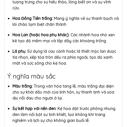
tượng trưng cho sự hiếu thảo, lòng biết ơn và sự vĩnh
cửu.
Hoa Đồng Tiền trắng:
Mang ý nghĩa về sự thanh bạch và
lời chào tạm biệt chân thành.
Hoa Lan (hoặc hoa phụ khác):
Các nhành hoa nhỏ xen
kẽ tạo độ mềm mại và lấp đầy các khoảng trống.
Lá phụ:
Sử dụng lá cau cảnh hoặc lá thiết mộc lan được
tỉa nhọn, xếp tỏa tròn đều ra phía ngoài, tạo độ xanh
mát và sức sống cho kệ hoa.
Ý nghĩa màu sắc
Màu trắng:
Trong văn hóa tang lễ, màu trắng đại diện
cho sự khởi đầu mới của linh hồn, sự thanh tịnh và xoa
dịu nỗi đau cho người ở lại.
Sự kết hợp với nền đen:
Kệ hoa đặt trước phông nhung
đen làm nổi bật sự tinh khiết, tạo không khí trang
nghiêm và lịch sự cho không gian buổi lễ.