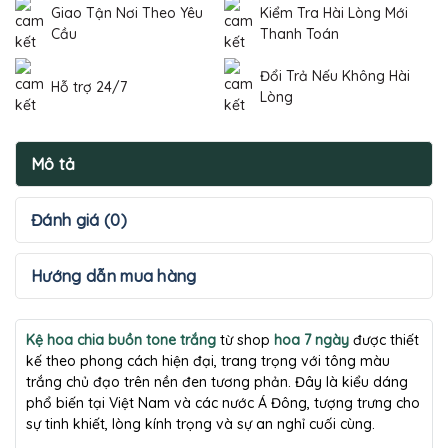
Giao Tận Nơi Theo Yêu
Kiểm Tra Hài Lòng Mới
Cầu
Thanh Toán
Đổi Trả Nếu Không Hài
Hỗ trợ 24/7
Lòng
Mô tả
Đánh giá (0)
Hướng dẫn mua hàng
Kệ hoa chia buồn tone trắng
từ shop
hoa 7 ngày
được thiết
kế theo phong cách hiện đại, trang trọng với tông màu
trắng chủ đạo trên nền đen tương phản. Đây là kiểu dáng
phổ biến tại Việt Nam và các nước Á Đông, tượng trưng cho
sự tinh khiết, lòng kính trọng và sự an nghỉ cuối cùng.