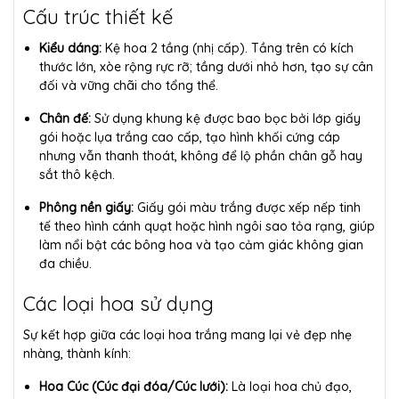
Cấu trúc thiết kế
Kiểu dáng:
Kệ hoa 2 tầng (nhị cấp). Tầng trên có kích
thước lớn, xòe rộng rực rỡ; tầng dưới nhỏ hơn, tạo sự cân
đối và vững chãi cho tổng thể.
Chân đế:
Sử dụng khung kệ được bao bọc bởi lớp giấy
gói hoặc lụa trắng cao cấp, tạo hình khối cứng cáp
nhưng vẫn thanh thoát, không để lộ phần chân gỗ hay
sắt thô kệch.
Phông nền giấy:
Giấy gói màu trắng được xếp nếp tinh
tế theo hình cánh quạt hoặc hình ngôi sao tỏa rạng, giúp
làm nổi bật các bông hoa và tạo cảm giác không gian
đa chiều.
Các loại hoa sử dụng
Sự kết hợp giữa các loại hoa trắng mang lại vẻ đẹp nhẹ
nhàng, thành kính:
Hoa Cúc (Cúc đại đóa/Cúc lưới):
Là loại hoa chủ đạo,