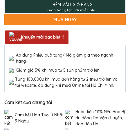
1.050.000 ₫.
THÊM VÀO GIỎ HÀNG
MUA NGAY
Khuyến mãi đặc biệt !!!
Áp dụng Phiếu quà tặng/ Mã giảm giá theo ngành
hàng.
Giảm giá 5% khi mua từ 5 sản phẩm trở lên.
Tặng 100.000₫ khi mua đơn hàng từ 2 triệu trở lên và
tại website, áp dụng khi mua Online tại Hồ Chí Minh.
Cam kết của chúng tôi
Hoàn tiền 111% Nếu Hoa Bị
Cam kết Hoa Tươi Ít Nhất
Hư Hỏng Do Vận chuyển,
3 Ngày
Hoa Héo Úa