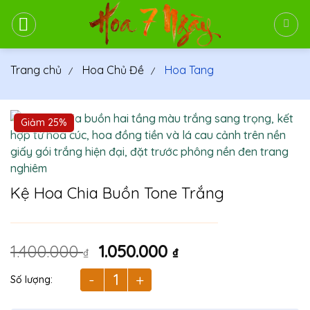
Bỏ
qua
nội
dung
Trang chủ
Hoa Chủ Đề
Hoa Tang
Giảm 25%
Kệ Hoa Chia Buồn Tone Trắng
Giá
Giá
1.400.000
1.050.000
₫
₫
gốc
hiện
là:
tại
Kệ Hoa Chia Buồn Tone Trắng số lượng
1.400.000 ₫.
là: