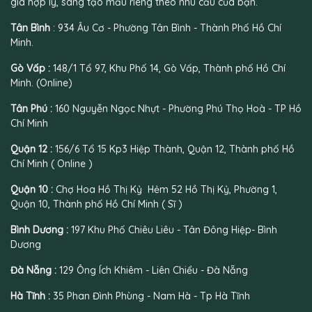
giá hợp lý, sáng tạo mẫu riêng theo nhu cầu của bạn.
Tân Bình
: 934 Âu Cơ - Phường Tân Bình - Thành Phố Hồ Chí
Minh.
Gò Vấp :
148/1 Tổ 97, Khu Phố 14, Gò Vấp, Thành phố Hồ Chí
Minh. (Online)
Tân Phú :
160 Nguyễn Ngọc Nhựt - Phường Phú Thọ Hoà - TP Hồ
Chí Minh
Quận 12 :
156/6 Tổ 15 Kp3 Hiệp Thành, Quận 12, Thành phố Hồ
Chí Minh ( Online )
Quận 10 :
Chợ Hoa Hồ Thị Kỷ Hẻm 52 Hồ Thị Kỷ, Phường 1,
Quận 10, Thành phố Hồ Chí Minh ( Sĩ )
Bình Dương :
197 Khu Phố Chiêu Liêu - Tân Đông Hiệp- Bình
Dương
Đà Nẵng :
129 Ông Ích Khiêm - Liên Chiểu - Đà Nẵng
Hà Tĩnh :
35 Phan Đình Phùng - Nam Hà - Tp Hà Tĩnh