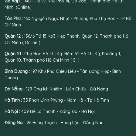
Gò Vấp :
148/1 Tổ 97, Khu Phố 14, Gò Vấp, Thành phố Hồ Chí
Minh. (Online)
Tân Phú :
160 Nguyễn Ngọc Nhựt - Phường Phú Thọ Hoà - TP Hồ
Chí Minh
Quận 12 :
156/6 Tổ 15 Kp3 Hiệp Thành, Quận 12, Thành phố Hồ
Chí Minh ( Online )
Quận 10 :
Chợ Hoa Hồ Thị Kỷ Hẻm 52 Hồ Thị Kỷ, Phường 1,
Quận 10, Thành phố Hồ Chí Minh ( Sĩ )
Bình Dương :
197 Khu Phố Chiêu Liêu - Tân Đông Hiệp- Bình
Dương
Đà Nẵng :
129 Ông Ích Khiêm - Liên Chiểu - Đà Nẵng
Hà Tĩnh :
35 Phan Đình Phùng - Nam Hà - Tp Hà Tĩnh
Hà Nội :
409 Đê La Thành - Đống Đa - Hà Nội
Đồng Nai :
26 Hưng Thạnh - Hưng Lộc - Đồng Nai