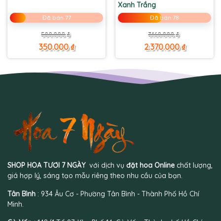
Xanh Trắng
Đã bán 77
Đã bán 78
Giá
Giá
Giá
Giá
500.000
₫
3.160.000
₫
gốc
hiện
gốc
hiện
là:
tại
là:
tại
350.000
₫
2.370.000
₫
500.000 ₫.
là:
3.160.000 ₫.
là:
350.000 ₫.
2.370.000 ₫.
SHOP HOA TƯƠI 7 NGÀY
với dịch vụ
đặt hoa Online
chất lượng,
giá hợp lý, sáng tạo mẫu riêng theo nhu cầu của bạn.
Tân Bình
: 934 Âu Cơ - Phường Tân Bình - Thành Phố Hồ Chí
Minh.