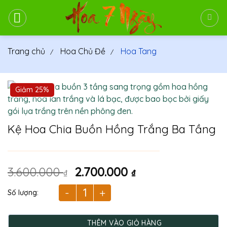
Bỏ
qua
nội
dung
Trang chủ
Hoa Chủ Đề
Hoa Tang
Giảm 25%
Kệ Hoa Chia Buồn Hồng Trắng Ba Tầng
Giá
Giá
3.600.000
2.700.000
₫
₫
gốc
hiện
là:
tại
Kệ Hoa Chia Buồn Hồng Trắng Ba Tầng số lượng
3.600.000 ₫.
là:
2.700.000 ₫.
THÊM VÀO GIỎ HÀNG