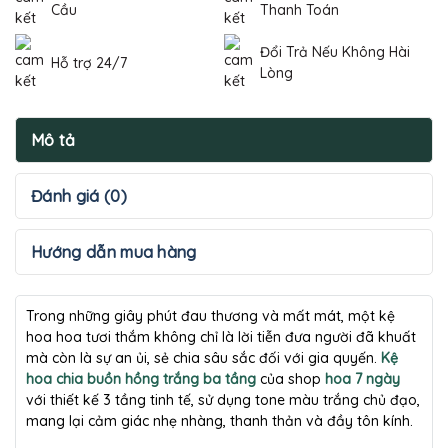
Cầu
Thanh Toán
Đổi Trả Nếu Không Hài
Hỗ trợ 24/7
Lòng
Mô tả
Đánh giá (0)
Hướng dẫn mua hàng
Trong những giây phút đau thương và mất mát, một kệ
hoa hoa tươi thắm không chỉ là lời tiễn đưa người đã khuất
mà còn là sự an ủi, sẻ chia sâu sắc đối với gia quyến.
Kệ
hoa chia buồn hồng trắng ba tầng
của shop
hoa 7 ngày
với thiết kế 3 tầng tinh tế, sử dụng tone màu trắng chủ đạo,
mang lại cảm giác nhẹ nhàng, thanh thản và đầy tôn kính.