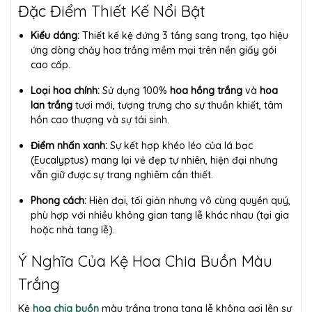
Đặc Điểm Thiết Kế Nổi Bật
Kiểu dáng:
Thiết kế kệ đứng 3 tầng sang trọng, tạo hiệu
ứng dòng chảy hoa trắng mềm mại trên nền giấy gói
cao cấp.
Loại hoa chính:
Sử dụng 100%
hoa hồng trắng
và
hoa
lan trắng
tươi mới, tượng trưng cho sự thuần khiết, tâm
hồn cao thượng và sự tái sinh.
Điểm nhấn xanh:
Sự kết hợp khéo léo của lá bạc
(Eucalyptus) mang lại vẻ đẹp tự nhiên, hiện đại nhưng
vẫn giữ được sự trang nghiêm cần thiết.
Phong cách:
Hiện đại, tối giản nhưng vô cùng quyền quý,
phù hợp với nhiều không gian tang lễ khác nhau (tại gia
hoặc nhà tang lễ).
Ý Nghĩa Của Kệ Hoa Chia Buồn Màu
Trắng
Kệ
hoa chia buồn
màu trắng trong tang lễ không gợi lên sự