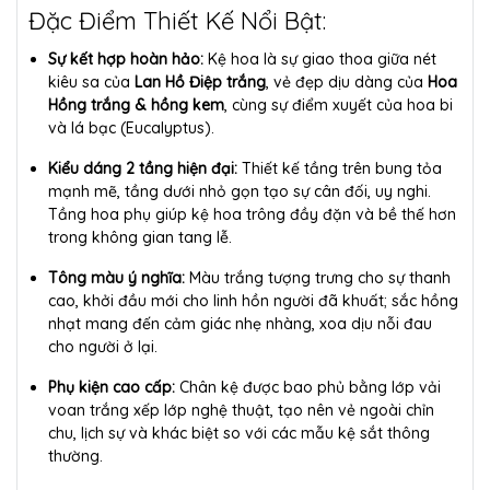
Đặc Điểm Thiết Kế Nổi Bật:
Sự kết hợp hoàn hảo:
Kệ hoa là sự giao thoa giữa nét
kiêu sa của
Lan Hồ Điệp trắng
, vẻ đẹp dịu dàng của
Hoa
Hồng trắng & hồng kem
, cùng sự điểm xuyết của hoa bi
và lá bạc (Eucalyptus).
Kiểu dáng 2 tầng hiện đại:
Thiết kế tầng trên bung tỏa
mạnh mẽ, tầng dưới nhỏ gọn tạo sự cân đối, uy nghi.
Tầng hoa phụ giúp kệ hoa trông đầy đặn và bề thế hơn
trong không gian tang lễ.
Tông màu ý nghĩa:
Màu trắng tượng trưng cho sự thanh
cao, khởi đầu mới cho linh hồn người đã khuất; sắc hồng
nhạt mang đến cảm giác nhẹ nhàng, xoa dịu nỗi đau
cho người ở lại.
Phụ kiện cao cấp:
Chân kệ được bao phủ bằng lớp vải
voan trắng xếp lớp nghệ thuật, tạo nên vẻ ngoài chỉn
chu, lịch sự và khác biệt so với các mẫu kệ sắt thông
thường.