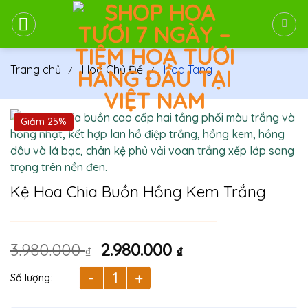
Bỏ
qua
nội
dung
Trang chủ
Hoa Chủ Đề
Hoa Tang
Giảm 25%
Kệ Hoa Chia Buồn Hồng Kem Trắng
Giá
Giá
3.980.000
2.980.000
₫
₫
gốc
hiện
là:
tại
Kệ Hoa Chia Buồn Hồng Kem Trắng số lượng
3.980.000 ₫.
là: