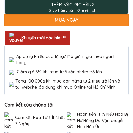
2.980.000 ₫.
THÊM VÀO GIỎ HÀNG
MUA NGAY
Khuyến mãi đặc biệt !!!
Áp dụng Phiếu quà tặng/ Mã giảm giá theo ngành
hàng.
Giảm giá 5% khi mua từ 5 sản phẩm trở lên.
Tặng 100.000₫ khi mua đơn hàng từ 2 triệu trở lên và
tại website, áp dụng khi mua Online tại Hồ Chí Minh.
Cam kết của chúng tôi
Hoàn tiền 111% Nếu Hoa Bị
Cam kết Hoa Tươi Ít Nhất
Hư Hỏng Do Vận chuyển,
3 Ngày
Hoa Héo Úa