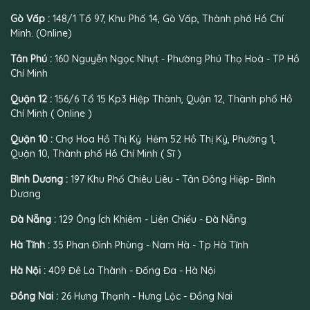
Gò Vấp :
148/1 Tổ 97, Khu Phố 14, Gò Vấp, Thành phố Hồ Chí
Minh. (Online)
Tân Phú :
160 Nguyễn Ngọc Nhựt - Phường Phú Thọ Hoà - TP Hồ
Chí Minh
Quận 12 :
156/6 Tổ 15 Kp3 Hiệp Thành, Quận 12, Thành phố Hồ
Chí Minh ( Online )
Quận 10 :
Chợ Hoa Hồ Thị Kỷ Hẻm 52 Hồ Thị Kỷ, Phường 1,
Quận 10, Thành phố Hồ Chí Minh ( Sĩ )
Bình Dương :
197 Khu Phố Chiêu Liêu - Tân Đông Hiệp- Bình
Dương
Đà Nẵng :
129 Ông Ích Khiêm - Liên Chiểu - Đà Nẵng
Hà Tĩnh :
35 Phan Đình Phùng - Nam Hà - Tp Hà Tĩnh
Hà Nội :
409 Đê La Thành - Đống Đa - Hà Nội
Đồng Nai :
26 Hưng Thạnh - Hưng Lộc - Đồng Nai