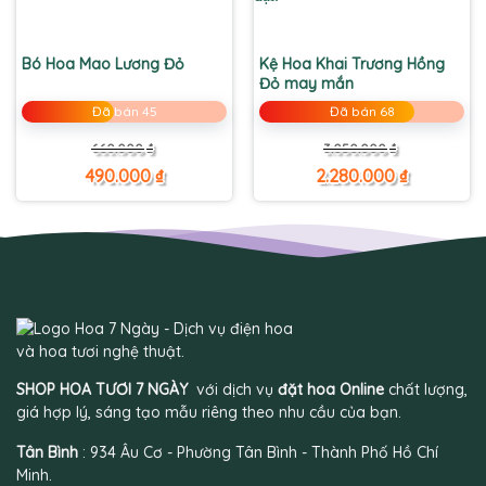
Bó Hoa Mao Lương Đỏ
Kệ Hoa Khai Trương Hồng
Đỏ may mắn
Đã bán 45
Đã bán 68
Giá
Giá
Giá
Giá
660.000
₫
3.050.000
₫
gốc
hiện
gốc
hiện
là:
tại
là:
tại
490.000
₫
2.280.000
₫
660.000 ₫.
là:
3.050.000 ₫.
là:
490.000 ₫.
2.280.000 ₫.
SHOP HOA TƯƠI 7 NGÀY
với dịch vụ
đặt hoa Online
chất lượng,
giá hợp lý, sáng tạo mẫu riêng theo nhu cầu của bạn.
Tân Bình
: 934 Âu Cơ - Phường Tân Bình - Thành Phố Hồ Chí
Minh.