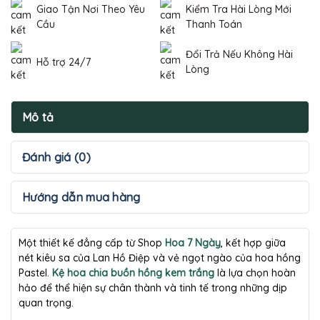
Giao Tận Nơi Theo Yêu
Kiểm Tra Hài Lòng Mới
Cầu
Thanh Toán
Đổi Trả Nếu Không Hài
Hỗ trợ 24/7
Lòng
Mô tả
Đánh giá (0)
Hướng dẫn mua hàng
Một thiết kế đẳng cấp từ Shop
Hoa 7 Ngày
, kết hợp giữa
nét kiêu sa của Lan Hồ Điệp và vẻ ngọt ngào của hoa hồng
Pastel.
Kệ hoa chia buồn hồng kem trắng
là lựa chọn hoàn
hảo để thể hiện sự chân thành và tinh tế trong những dịp
quan trọng.