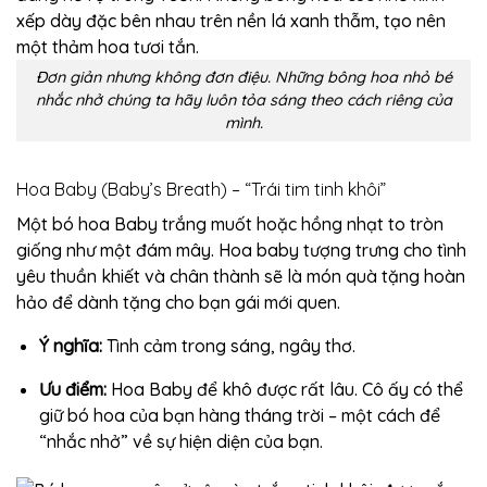
Đơn giản nhưng không đơn điệu. Những bông hoa nhỏ bé
nhắc nhở chúng ta hãy luôn tỏa sáng theo cách riêng của
mình.
Hoa Baby (Baby’s Breath) – “Trái tim tinh khôi”
Một bó hoa Baby trắng muốt hoặc hồng nhạt to tròn
giống như một đám mây. Hoa baby tượng trưng cho tình
yêu thuần khiết và chân thành sẽ là món quà tặng hoàn
hảo để dành tặng cho bạn gái mới quen.
Ý nghĩa:
Tình cảm trong sáng, ngây thơ.
Ưu điểm:
Hoa Baby để khô được rất lâu. Cô ấy có thể
giữ bó hoa của bạn hàng tháng trời – một cách để
“nhắc nhở” về sự hiện diện của bạn.