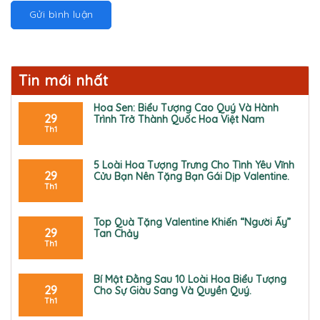
Tin mới nhất
Hoa Sen: Biểu Tượng Cao Quý Và Hành
29
Trình Trở Thành Quốc Hoa Việt Nam
K
Th1
h
ô
n
5 Loài Hoa Tượng Trưng Cho Tình Yêu Vĩnh
29
g
Cửu Bạn Nên Tặng Bạn Gái Dịp Valentine.
c
K
Th1
ó
h
b
ô
ì
n
Top Quà Tặng Valentine Khiến “Người Ấy”
29
n
g
Tan Chảy
h
c
K
Th1
l
ó
h
u
b
ô
ậ
ì
n
Bí Mật Đằng Sau 10 Loài Hoa Biểu Tượng
29
n
n
g
Cho Sự Giàu Sang Và Quyền Quý.
ở
h
c
K
Th1
H
l
ó
h