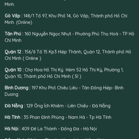
r
h
K
L
u
Minh.
ì
Y
h
o
e
n
ê
i
à
n
Gò Vấp :
148/1 Tổ 97, Khu Phố 14, Gò Vấp, Thành phố Hồ Chí
h
u
ế
i
N
T
V
n
H
ê
Minh. (Online)
r
ĩ
“
o
n
ở
n
N
a
T
Tân Phú :
160 Nguyễn Ngọc Nhựt - Phường Phú Thọ Hoà - TP Hồ
T
h
g
B
ặ
Chí Minh
h
C
ư
i
n
à
ử
ờ
ể
g
n
u
i
u
H
Quận 12 :
156/6 Tổ 15 Kp3 Hiệp Thành, Quận 12, Thành phố Hồ
h
B
Ấ
T
o
Chí Minh ( Online )
Q
ạ
y
ư
a
u
n
”
ợ
G
Quận 10 :
Chợ Hoa Hồ Thị Kỷ Hẻm 52 Hồ Thị Kỷ, Phường 1,
ố
N
T
n
ì
c
ê
a
g
?
Quận 10, Thành phố Hồ Chí Minh ( Sĩ )
H
n
n
C
o
T
C
h
Bình Dương :
197 Khu Phố Chiêu Liêu - Tân Đông Hiệp- Bình
a
ặ
h
o
Dương
V
n
ả
S
i
g
y
ự
ệ
B
G
Đà Nẵng :
129 Ông Ích Khiêm - Liên Chiểu - Đà Nẵng
t
ạ
i
N
n
à
Hà Tĩnh :
35 Phan Đình Phùng - Nam Hà - Tp Hà Tĩnh
a
G
u
m
á
S
Hà Nội :
409 Đê La Thành - Đống Đa - Hà Nội
i
a
D
n