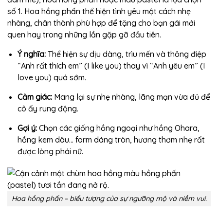
số 1. Hoa hồng phấn thể hiện tình yêu một cách nhẹ
nhàng, chân thành phù hợp để tặng cho bạn gái mới
quen hay trong những lần gặp gỡ đầu tiên.
Ý nghĩa:
Thể hiện sự dịu dàng, trìu mến và thông điệp
“Anh rất thích em” (I like you) thay vì “Anh yêu em” (I
love you) quá sớm.
Cảm giác:
Mang lại sự nhẹ nhàng, lãng mạn vừa đủ để
cô ấy rung động.
Gợi ý:
Chọn các giống hồng ngoại như hồng Ohara,
hồng kem dâu… form dáng tròn, hương thơm nhẹ rất
được lòng phái nữ.
Hoa hồng phấn – biểu tượng của sự ngưỡng mộ và niềm vui.