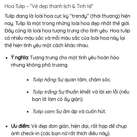
Hoa Tulip – “Vẻ đẹp thanh lịch & Tinh tế”
Tulip đang là loài hoa cực kỳ “trendy” (thời thượng) hiện
nay. Tulip là một trong những loài hoa đẹp nhất thế giới.
Đây cũng là loài hoa tượng trưng cho tình yêu. Hoa tulip
có nhiều màu sắc và mỗi màu sắc của loài hoa này lại
thể hiện tình yêu một cách khác nhau.
Ý nghĩa:
Tượng trưng cho một tình yêu hoàn hảo
nhưng không phô trương.
Tulip hồng:
Sự quan tâm, chăm sóc.
Tulip trắng:
Sự thuần khiết và lời xin lỗi (nếu
bạn lỡ làm cô ấy giận).
Tulip cam:
Sự ấm áp và cuốn hút.
Ưu điểm:
Vẻ đẹp đơn giản, hiện đại, rất hợp để chụp
ảnh check-in (các bạn nữ rất thích điều này).