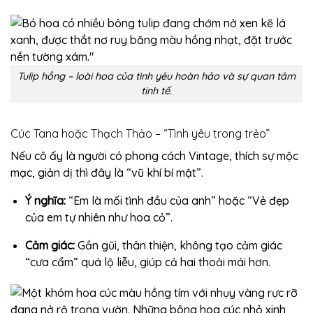
Tulip hồng – loài hoa của tình yêu hoàn hảo và sự quan tâm
tinh tế.
Cúc Tana hoặc Thạch Thảo – “Tình yêu trong trẻo”
Nếu cô ấy là người có phong cách Vintage, thích sự mộc
mạc, giản dị thì đây là “vũ khí bí mật”.
Ý nghĩa:
“Em là mối tình đầu của anh” hoặc “Vẻ đẹp
của em tự nhiên như hoa cỏ”.
Cảm giác:
Gần gũi, thân thiện, không tạo cảm giác
“cưa cẩm” quá lộ liễu, giúp cả hai thoải mái hơn.