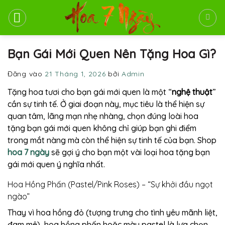
Bỏ
qua
nội
dung
Bạn Gái Mới Quen Nên Tặng Hoa Gì?
Đăng vào
21 Tháng 1, 2026
bởi
Admin
Tặng hoa tươi cho bạn gái mới quen là một “
nghệ thuật
”
cần sự tinh tế. Ở giai đoạn này, mục tiêu là thể hiện sự
quan tâm, lãng mạn nhẹ nhàng, chọn đúng loài hoa
tặng bạn gái mới quen không chỉ giúp bạn ghi điểm
trong mắt nàng mà còn thể hiện sự tinh tế của bạn. Shop
hoa 7 ngày
sẽ gợi ý cho bạn một vài loại hoa tặng bạn
gái mới quen ý nghĩa nhất.
Hoa Hồng Phấn (Pastel/Pink Roses) – “Sự khởi đầu ngọt
ngào”
Thay vì hoa hồng đỏ (tượng trưng cho tình yêu mãnh liệt,
đam mê), hoa hồng phấn hoặc màu pastel là lựa chọn