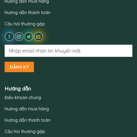
n
u
Hướng dẫn mua hàng
e
ý
.
.
Hướng dẫn thanh toán
Câu hỏi thường gặp
Hướng dẫn
Điều khoản chung
Hướng dẫn mua hàng
Hướng dẫn thanh toán
Câu hỏi thường gặp