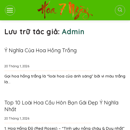
Bỏ
qua
nội
dung
Lưu trữ tác giả:
Admin
Ý Nghĩa Của Hoa Hồng Trắng
20 Tháng 1, 2026
Gọi hoa hồng trắng là “loài hoa của ánh sáng” bởi vì màu trắng
là...
Top 10 Loài Hoa Cầu Hôn Bạn Gái Đẹp Ý Nghĩa
Nhất
20 Tháng 1, 2026
1. Hoa Hồng Đỏ (Red Roses) – “Tình yêu nồng cháy & Duy nhất”