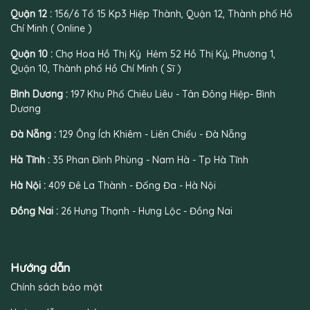
à
ử
ờ
ể
g
n
u
i
u
H
Quận 12 :
156/6 Tổ 15 Kp3 Hiệp Thành, Quận 12, Thành phố Hồ
h
B
Ấ
T
o
Chí Minh ( Online )
Q
ạ
y
ư
a
u
n
”
ợ
G
Quận 10 :
Chợ Hoa Hồ Thị Kỷ Hẻm 52 Hồ Thị Kỷ, Phường 1,
ố
N
T
n
ì
c
ê
a
g
?
Quận 10, Thành phố Hồ Chí Minh ( Sĩ )
H
n
n
C
o
T
C
h
Bình Dương :
197 Khu Phố Chiêu Liêu - Tân Đông Hiệp- Bình
a
ặ
h
o
Dương
V
n
ả
S
i
g
y
ự
ệ
B
G
Đà Nẵng :
129 Ông Ích Khiêm - Liên Chiểu - Đà Nẵng
t
ạ
i
N
n
à
Hà Tĩnh :
35 Phan Đình Phùng - Nam Hà - Tp Hà Tĩnh
a
G
u
m
á
S
Hà Nội :
409 Đê La Thành - Đống Đa - Hà Nội
i
a
D
n
Đồng Nai :
26 Hưng Thạnh - Hưng Lộc - Đồng Nai
ị
g
p
V
V
à
a
Q
l
u
Hướng dẫn
e
y
n
ề
Chính sách bảo mật
t
n
i
Q