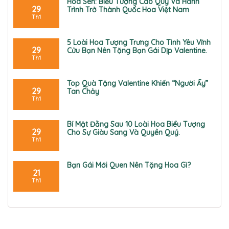
Hoa Sen: Biểu Tượng Cao Quý Và Hành
29
Trình Trở Thành Quốc Hoa Việt Nam
K
Th1
h
ô
n
5 Loài Hoa Tượng Trưng Cho Tình Yêu Vĩnh
29
g
Cửu Bạn Nên Tặng Bạn Gái Dịp Valentine.
c
K
Th1
ó
h
b
ô
ì
n
Top Quà Tặng Valentine Khiến “Người Ấy”
29
n
g
Tan Chảy
h
c
K
Th1
l
ó
h
u
b
ô
ậ
ì
n
Bí Mật Đằng Sau 10 Loài Hoa Biểu Tượng
29
n
n
g
Cho Sự Giàu Sang Và Quyền Quý.
ở
h
c
K
Th1
H
l
ó
h
o
u
b
ô
a
ậ
ì
n
Bạn Gái Mới Quen Nên Tặng Hoa Gì?
21
S
n
n
g
K
e
ở
h
c
h
Th1
n
5
l
ó
ô
:
L
u
b
n
B
o
ậ
ì
g
i
à
n
n
c
ể
i
ở
h
ó