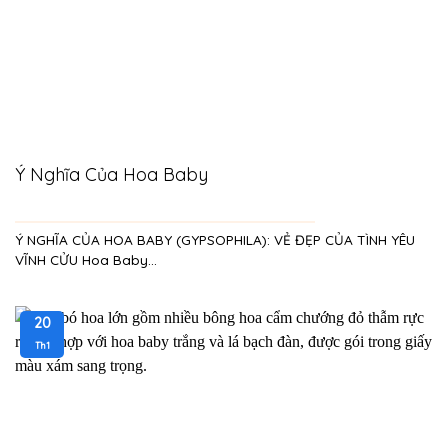
Ý Nghĩa Của Hoa Baby
Ý NGHĨA CỦA HOA BABY (GYPSOPHILA): VẺ ĐẸP CỦA TÌNH YÊU
VĨNH CỬU Hoa Baby...
20
Th1