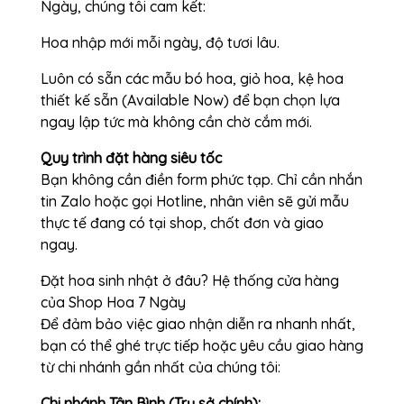
Ngày, chúng tôi cam kết:
Hoa nhập mới mỗi ngày, độ tươi lâu.
Luôn có sẵn các mẫu bó hoa, giỏ hoa, kệ hoa
thiết kế sẵn (Available Now) để bạn chọn lựa
ngay lập tức mà không cần chờ cắm mới.
Quy trình đặt hàng siêu tốc
Bạn không cần điền form phức tạp. Chỉ cần nhắn
tin Zalo hoặc gọi Hotline, nhân viên sẽ gửi mẫu
thực tế đang có tại shop, chốt đơn và giao
ngay.
Đặt hoa sinh nhật ở đâu? Hệ thống cửa hàng
của Shop Hoa 7 Ngày
Để đảm bảo việc giao nhận diễn ra nhanh nhất,
bạn có thể ghé trực tiếp hoặc yêu cầu giao hàng
từ chi nhánh gần nhất của chúng tôi:
Chi nhánh Tân Bình (Trụ sở chính):