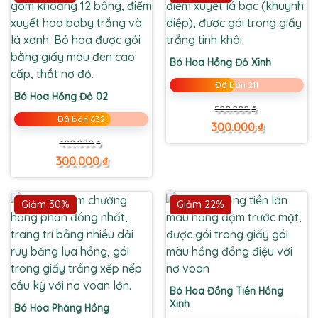
Bó Hoa Hồng Đỏ Xinh
Đã bán 211
Bó Hoa Hồng Đỏ 02
Giá
Giá
500.000
₫
gốc
hiện
Đã bán 632
là:
tại
300.000
₫
500.000 ₫.
là:
Giá
Giá
300.000 ₫.
400.000
₫
gốc
hiện
là:
tại
300.000
₫
400.000 ₫.
là:
300.000 ₫.
Giảm 30%
Giảm 22%
Bó Hoa Đồng Tiền Hồng
Xinh
Bó Hoa Phăng Hồng