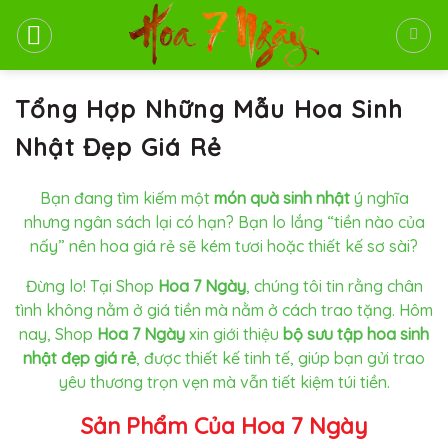
Bỏ
qua
nội
dung
Tổng Hợp Những Mẫu Hoa Sinh
Nhật Đẹp Giá Rẻ
Bạn đang tìm kiếm một
món quà sinh nhật
ý nghĩa
nhưng ngân sách lại có hạn? Bạn lo lắng “tiền nào của
nấy” nên hoa giá rẻ sẽ kém tươi hoặc thiết kế sơ sài?
Đừng lo! Tại Shop
Hoa 7 Ngày
, chúng tôi tin rằng chân
tình không nằm ở giá tiền mà nằm ở cách trao tặng. Hôm
nay, Shop
Hoa 7 Ngày
xin giới thiệu
bộ sưu tập hoa sinh
nhật đẹp giá rẻ
, được thiết kế tinh tế, giúp bạn gửi trao
yêu thương trọn vẹn mà vẫn tiết kiệm túi tiền.
Sản Phẩm Của Hoa 7 Ngày