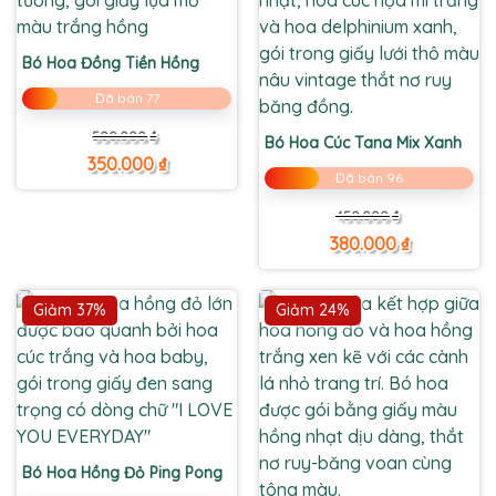
Bó Hoa Đồng Tiền Hồng
Đã bán 77
Giá
Giá
500.000
₫
Bó Hoa Cúc Tana Mix Xanh
gốc
hiện
là:
tại
350.000
₫
500.000 ₫.
là:
Đã bán 96
350.000 ₫.
Giá
Giá
450.000
₫
gốc
hiện
là:
tại
380.000
₫
450.000 ₫.
là:
380.000 ₫.
Giảm 37%
Giảm 24%
Bó Hoa Hồng Đỏ Ping Pong