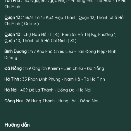
Tân Phú :
160 Nguyễn Ngọc Nhựt - Phường Phú Thọ Hoà - TP Hồ
Chí Minh
Quận 12 :
156/6 Tổ 15 Kp3 Hiệp Thành, Quận 12, Thành phố Hồ
Chí Minh ( Online )
Quận 10 :
Chợ Hoa Hồ Thị Kỷ Hẻm 52 Hồ Thị Kỷ, Phường 1,
Quận 10, Thành phố Hồ Chí Minh ( Sĩ )
Bình Dương :
197 Khu Phố Chiêu Liêu - Tân Đông Hiệp- Bình
Dương
Đà Nẵng :
129 Ông Ích Khiêm - Liên Chiểu - Đà Nẵng
Hà Tĩnh :
35 Phan Đình Phùng - Nam Hà - Tp Hà Tĩnh
Hà Nội :
409 Đê La Thành - Đống Đa - Hà Nội
Đồng Nai :
26 Hưng Thạnh - Hưng Lộc - Đồng Nai
Hướng dẫn