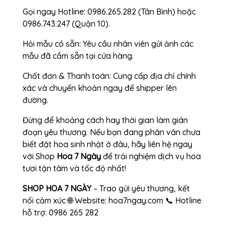
Gọi ngay Hotline: 0986.265.282 (Tân Bình) hoặc
0986.743.247 (Quận 10).
Hỏi mẫu có sẵn: Yêu cầu nhân viên gửi ảnh các
mẫu đã cắm sẵn tại cửa hàng.
Chốt đơn & Thanh toán: Cung cấp địa chỉ chính
xác và chuyển khoản ngay để shipper lên
đường.
Đừng để khoảng cách hay thời gian làm gián
đoạn yêu thương. Nếu bạn đang phân vân chưa
biết đặt hoa sinh nhật ở đâu, hãy liên hệ ngay
với Shop
Hoa 7 Ngày
để trải nghiệm dịch vụ hoa
tươi tận tâm và tốc độ nhất!
SHOP HOA 7 NGÀY
– Trao gửi yêu thương, kết
nối cảm xúc 🌐 Website: hoa7ngay.com 📞 Hotline
hỗ trợ: 0986 265 282